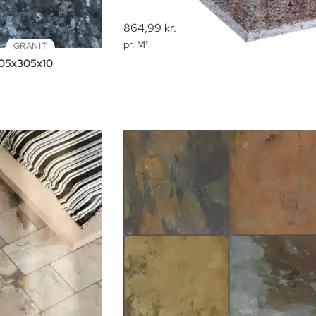
864,99
kr.
pr. M²
GRANIT
305x305x10