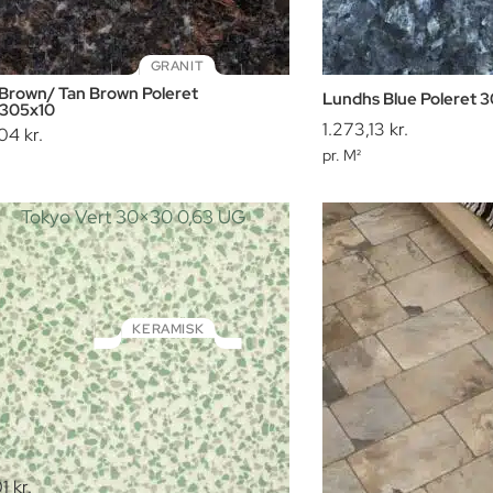
GRANIT
 Brown/ Tan Brown Poleret
Lundhs Blue Poleret 
305x10
1.273,13
kr.
04
kr.
pr. M²
KERAMISK
o Vert 30×30 0,63 UG
01
kr.