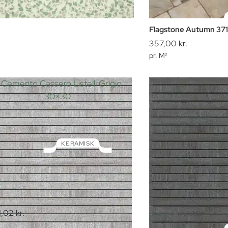
Flagstone Autumn 37
357,00
kr.
pr. M²
KERAMISK
to Cassero Listelli Grigio 30×30
1,02
kr.