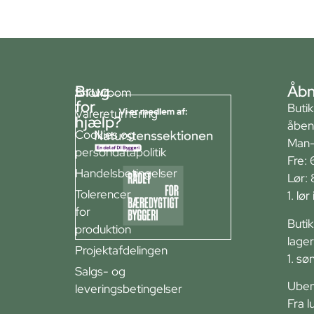
Brug
Åbn
Showroom
for
Buti
Varereturnering
hjælp?
åben
Cookies og
Man-
persondatapolitik
Fre: 
Handelsbetingelser
Lør:
Tolerencer
1. lø
for
Buti
produktion
lager
Projektafdelingen
1. sø
Salgs- og
Ubem
leveringsbetingelser
Fra l