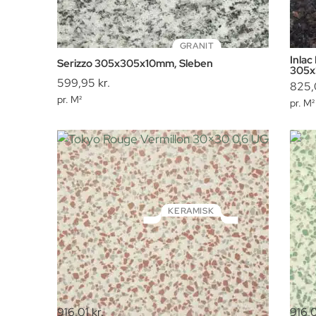
GRANIT
Inlac
Serizzo 305x305x10mm, Sleben
305x
599,95
kr.
825,
pr. M²
pr. M²
KERAMISK
Tokyo Rouge Vermillon 30×30 0,6 UG
Toky
916,01
kr.
916,