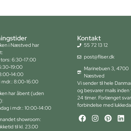
ingstider
Kontakt
kken i Næstved har
55 72 13 12
t:
post@fliser.dk
tors: 6:30-17:00
6:30-19:00
Marinebuen 3, 4700
 8:00-14:00
Næstved
r i mdr.: 8:00-16:00
Vi sender til hele Danma
og besvarer mails inden 
kken har åbent (uden
24 timer. Forlænget svart
):
forbindelse med lukkeda
ndag i mdr.: 10:00-14:00
andet showroom:
ukketid til kl. 23.00