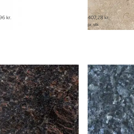
96
kr.
407,28
kr.
pr. stk