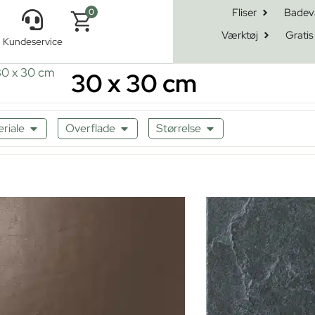
Fliser
Badev
0
Værktøj
Gratis
Kundeservice
30 x 30 cm
30 x 30 cm
riale
Overflade
Størrelse
1