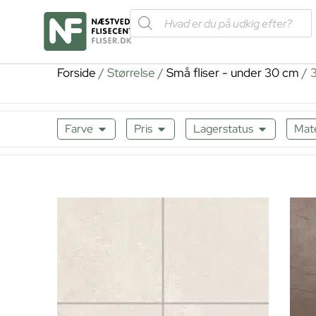
Forside
/ Størrelse /
Små fliser - under 30 cm
/ 
Farve
Pris
Lagerstatus
Mate