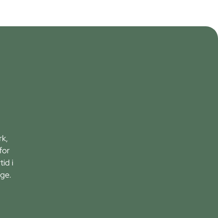
rk,
for
id i
ge.