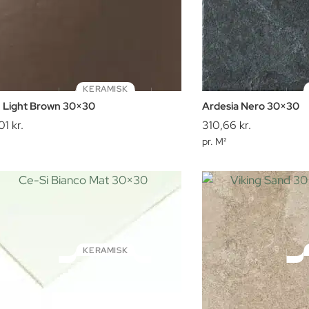
KERAMISK
. Light Brown 30×30
Ardesia Nero 30×30
01
kr.
310,66
kr.
pr. M²
KERAMISK
i Bianco Mat 30×30
Viking Sand 30×30 sk