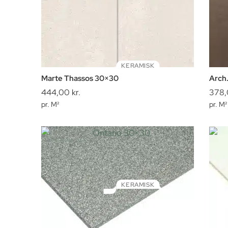
KERAMISK
Marte Thassos 30×30
Arch
444,00
kr.
378,
pr. M²
pr. M²
KERAMISK
Ontario 30×30
Ce-S