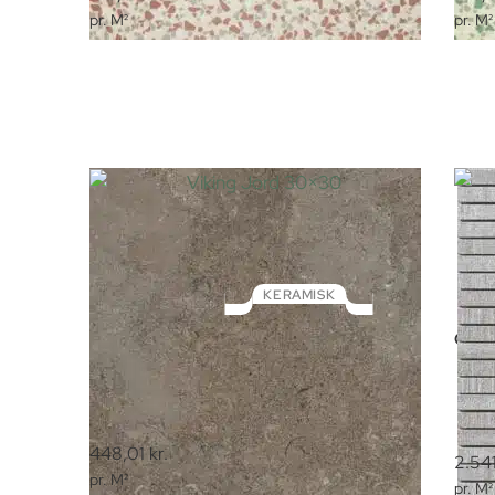
pr. M²
pr. M²
KERAMISK
Viking Jord 30×30
Cemen
448,01
kr.
2.54
pr. M²
pr. M²