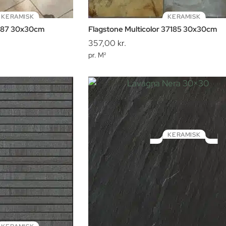
KERAMISK
KERAMISK
187 30x30cm
Flagstone Multicolor 37185 30x30cm
357,00
kr.
pr. M²
KERAMISK
Lavagna Nera 30×30
484,24
kr.
pr. M²