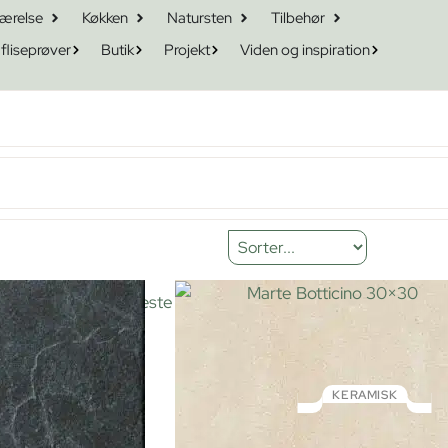
ærelse
Køkken
Natursten
Tilbehør
 fliseprøver
Butik
Projekt
Viden og inspiration
2
3
4
5
Næste
Tilbage
til
toppen
KERAMISK
Marte Botticino 30×30