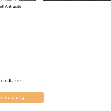
KERAMISK
lli Antracite
din indbakke
Tilmeld mig