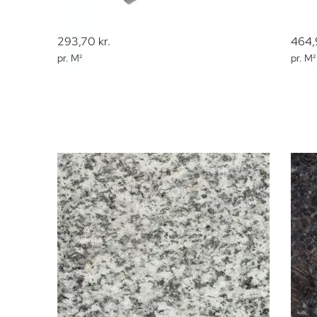
293,70
kr.
464,
pr. M²
pr. M²