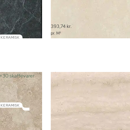
393,74
kr.
pr. M²
KERAMISK
KERAMISK
affevarer