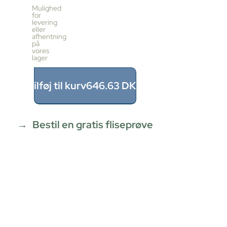
pr.
Mulighed
kasse
for
levering
10
eller
stk
afhentning
≈
på
vores
0.95m²
lager
Pris
pr.
kasse
Tilføj til kurv
646.63
DKK
646.63
DKK
0.95
m²
÷
Bestil en gratis fliseprøve
0.95m²
≈
1
x
646.63
=
646.63
DKK