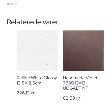
GRANIT
Relaterede varer
Zellige White Glossy
Handmade Violet
12,5×12,5cm
7399 13×13
UDGÅET NT
226,13
kr.
82,53
kr.