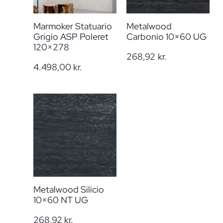
Marmoker Statuario
Metalwood
Grigio ASP Poleret
Carbonio 10×60 UG
120×278
268,92
kr.
4.498,00
kr.
Metalwood Silicio
10×60 NT UG
268,92
kr.