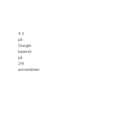
4.3
på
Google
baseret
på
214
anmeldelser