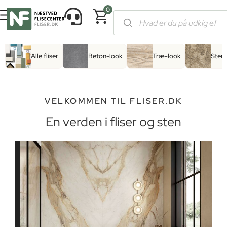
0
Alle fliser
Beton-look
Træ-look
Sten
VELKOMMEN TIL FLISER.DK
En verden i fliser og sten