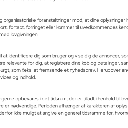
og organisatoriske foranstaltninger mod, at dine oplysninger h
ggjort, fortabt, forringet eller kommer til uvedkommendes ken
d med lovgivningen.
l at identificere dig som bruger og vise dig de annoncer, som
re relevante for dig, at registrere dine køb og betalinger, s
spurgt, som f.eks. at fremsende et nyhedsbrev. Herudover an
rvices og indhold.
erne opbevares i det tidsrum, der er tilladt i henhold til lov
re er nødvendige. Perioden afhænger af karakteren af opl
derfor ikke muligt at angive en generel tidsramme for, hvorn