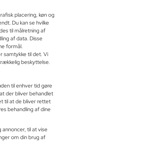
rafisk placering, køn og
endt. Du kan se hvilke
es til målretning af
ing af data. Disse
ne formål.
 samtykke til det. Vi
trækkelig beskyttelse.
uden til enhver tid gøre
at der bliver behandlet
til at de bliver rettet
ores behandling af dine
annoncer, til at vise
ninger om din brug af