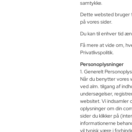
samtykke.
Dette websted bruger fo
på vores sider.
Du kan til enhver tid æ
Få mere at vide om, hve
Privatlivspolitik.
Personoplysninger
1. Generelt Personoplysn
Når du benytter vores w
ved alm. tilgang af indh
undersøgelser, registre
websitet. Vi indsamler 
oplysninger om din comp
sider du klikker på (int
informationerne behand
vil typisk være i forbin