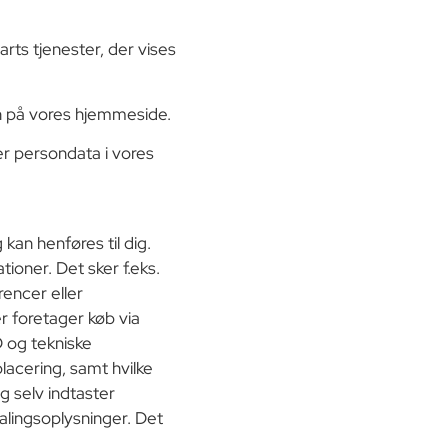
rts tjenester, der vises
en på vores hjemmeside.
er persondata i vores
 kan henføres til dig.
ioner. Det sker f.eks.
rencer eller
er foretager køb via
D og tekniske
lacering, samt hvilke
og selv indtaster
lingsoplysninger. Det