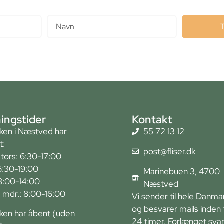
Navn
ingstider
Kontakt
kken i Næstved har
55 72 13 12
t:
post@fliser.dk
tors: 6:30-17:00
6:30-19:00
Marinebuen 3, 4700
 8:00-14:00
Næstved
r i mdr.: 8:00-16:00
Vi sender til hele Danma
og besvarer mails inden 
kken har åbent (uden
24 timer. Forlænget svart