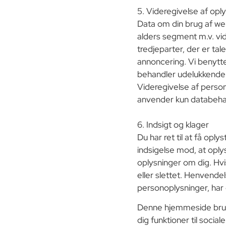
5. Videregivelse af opl
Data om din brug af web
alders segment m.v. vid
tredjeparter, der er ta
annoncering. Vi benytte
behandler udelukkende 
Videregivelse af persono
anvender kun databehandl
6. Indsigt og klager
Du har ret til at få opl
indsigelse mod, at oply
oplysninger om dig. Hvis
eller slettet. Henvendel
personoplysninger, har 
Denne hjemmeside bruger
dig funktioner til socia