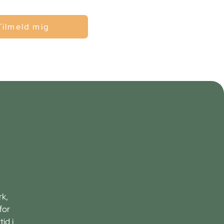
Tilmeld mig
rk,
for
id i