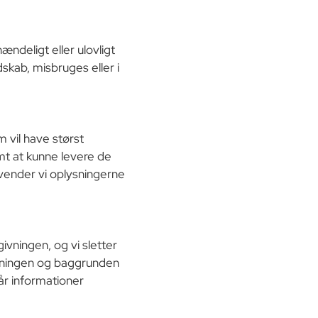
ændeligt eller ulovligt
dskab, misbruges eller i
 vil have størst
amt at kunne levere de
vender vi oplysningerne
givningen, og vi sletter
ysningen og baggrunden
år informationer