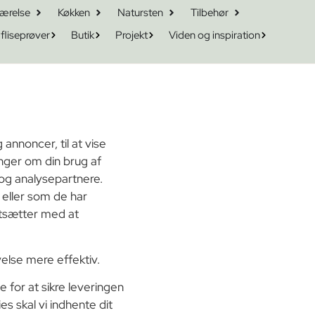
ærelse
Køkken
Natursten
Tilbehør
 fliseprøver
Butik
Projekt
Viden og inspiration
annoncer, til at vise
ninger om din brug af
og analysepartnere.
 eller som de har
ortsætter med at
else mere effektiv.
 for at sikre leveringen
s skal vi indhente dit