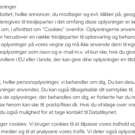
ysninger
sitet, hvilke annoncer, du modtager og evt. klikker på, geog
eregives til tredjeparter i det omfang disse oplysninger er k
le om, i afsnittet om ”Cookies” ovenfor. Oplysningerne anvend
r herudover en række tredjeparter til opbevaring og behandl
oplysninger på vores vegne og må ikke anvende dem til eg
plysninger som navn og e-mail m.v. vil kun ske, hvis du giver
ere i EU eller i lande, der kan give dine oplysninger en tils
yst, hvilke personoplysninger, vi behandler om dig. Du kan des
sninger anvendes. Du kan også tilbagekalde dit samtykke til, 
 de oplysninger, der behandles om dig, er forkerte har du ret 
se herom kan ske til:
post@fliser.dk
. Hvis du vil klage over v
du også mulighed for at tage kontakt til Datatilsynet.
 cookies. Vi bruger cookies til at tilpasse vores indhold og 
le medier og til at analysere vores trafik. Vi deler også oplys