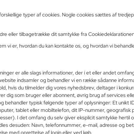
rskellige typer af cookies. Nogle cookies sættes af tredjepa
ndre eller tilbagetrække dit samtykke fra Cookiedeklaration
m vi er, hvordan du kan kontakte os, og hvordan vi behandl
inger er alle slags informationer, der i et eller andet omfang
ebsite indsamler og behandler vi en række sådanne informat
old, hvis du tilmelder dig vores nyhedsbrev, deltager i konkur
rer dig som bruger eller abonnent, øvrig brug af services ell
og behandler typisk følgende typer af oplysninger: Et unikt I
uter, tablet eller mobiltelefon, dit IP-nummer, geografisk p
eresser). I det omfang du selv giver eksplicit samtykke hertil 
les desuden: Navn, telefonnummer, e-mail, adresse og beta
delse med oprettelse af login eller ved køb.