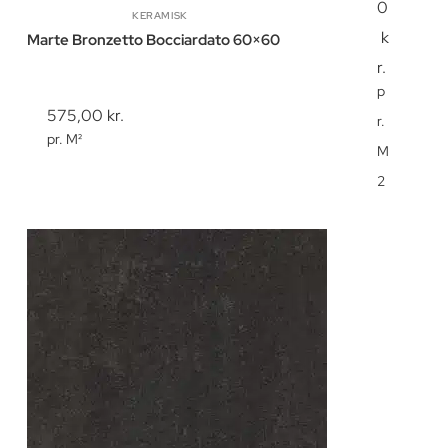
0
KERAMISK
k
Marte Bronzetto Bocciardato 60×60
r.
p
575,00
kr.
r.
pr. M²
M
2