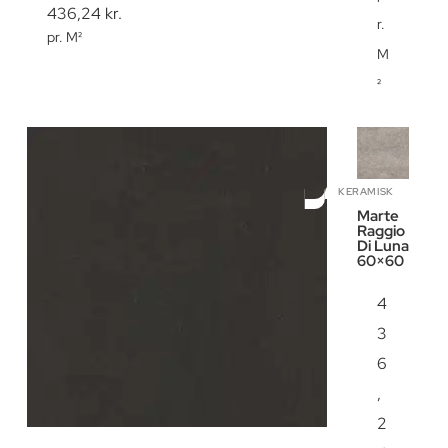
436,24
kr.
r.
pr. M²
M
²
KERAMISK
Marte
Raggio
Di Luna
60×60
4
3
6
,
2