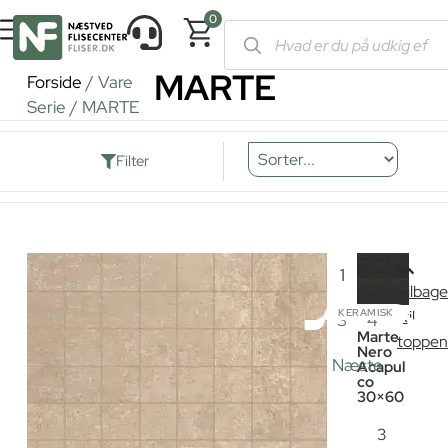
0
MARTE
Forside
/ Vare
Serie / MARTE
Filter
1
2
Tilbag
KERAMISK
til
3
4
Marte
toppe
Nero
Næste
Acapul
co
30×60
3