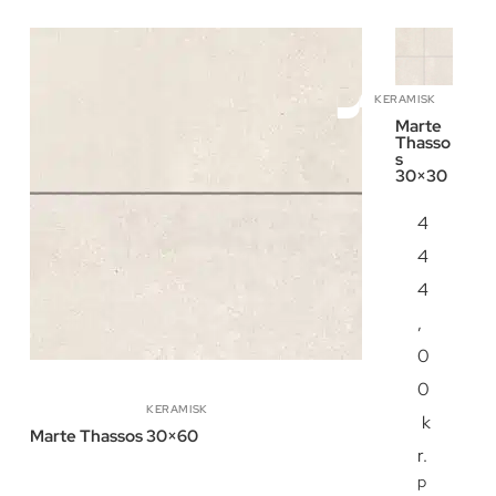
KERAMISK
Marte
Thasso
s
30×30
4
4
4
,
0
0
KERAMISK
k
Marte Thassos 30×60
r.
p