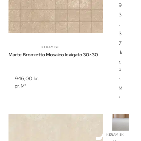
9
3
,
3
7
KERAMISK
k
Marte Bronzetto Mosaico levigato 30×30
r.
p
946,00
kr.
r.
pr. M²
M
²
KERAMISK