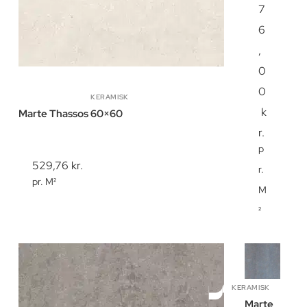
7
6
,
0
0
KERAMISK
k
Marte Thassos 60×60
r.
p
529,76
kr.
r.
pr. M²
M
²
KERAMISK
Marte