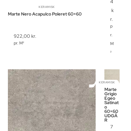
4
KERAMISK
k
Marte Nero Acapulco Poleret 60×60
r.
p
r.
922,00
kr.
pr. M²
M
²
KERAMISK
Marte
Grigio
Egeo
Satinat
o
60×60
UDGÅ
R
7