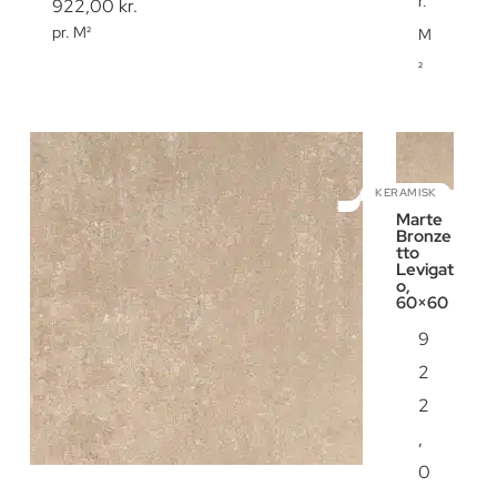
r.
922,00
kr.
pr. M²
M
²
KERAMISK
Marte
Bronze
tto
Levigat
o,
60×60
9
2
2
,
0