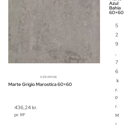
Azul
Bahia
60×60
5
2
9
,
7
6
KERAMISK
k
Marte Grigio Marostica 60×60
r.
p
r.
436,24
kr.
pr. M²
M
²