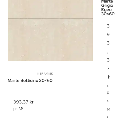
Marte
Grigio
Egeo
30×60
3
9
3
,
3
7
KERAMISK
k
Marte Botticino 30×60
r.
p
r.
393,37
kr.
pr. M²
M
²