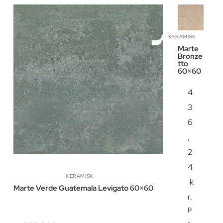
KERAMISK
Marte
Bronze
tto
60×60
4
3
6
,
2
4
KERAMISK
k
Marte Verde Guatemala Levigato 60×60
r.
p