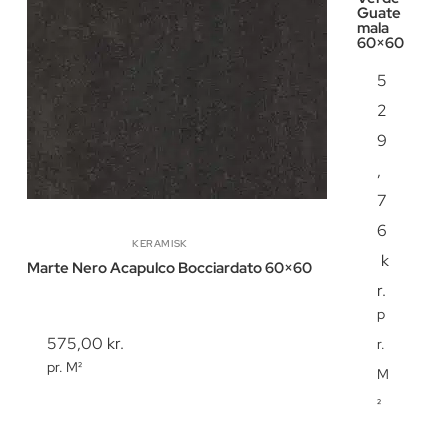
Guate
mala
60×60
5
2
9
,
7
6
KERAMISK
k
Marte Nero Acapulco Bocciardato 60×60
r.
p
575,00
kr.
r.
pr. M²
M
²