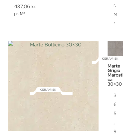
r.
437,06
kr.
pr. M²
M
²
KERAMISK
Marte
Grigio
Marosti
ca
30×30
KERAMISK
3
Marte Botticino 30×30
6
5
,
9