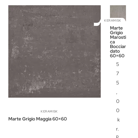
KERAMISK
Marte
Grigio
Marosti
ca
Bocciar
dato
60×60
5
7
5
,
0
0
KERAMISK
Marte Grigio Maggia 60×60
k
r.
p