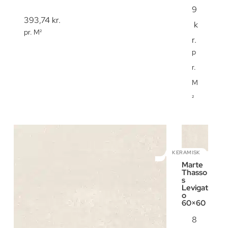
9
393,74
kr.
k
pr. M²
r.
p
r.
M
²
KERAMISK
Marte
Thasso
s
Levigat
o
60×60
8