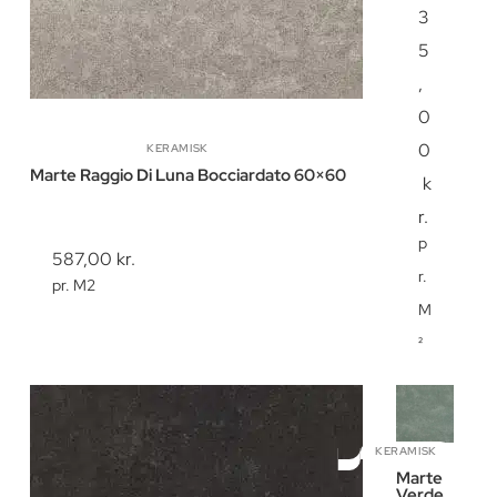
3
5
,
0
0
KERAMISK
Marte Raggio Di Luna Bocciardato 60×60
k
r.
p
587,00
kr.
r.
pr. M2
M
²
KERAMISK
Marte
Verde