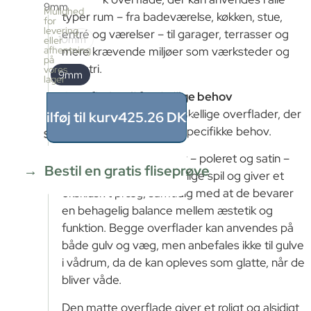
9mm
pr.
Mulighed
typer rum – fra badeværelse, køkken, stue,
kasse
for
levering
6
entré og værelser – til garager, terrasser og
10mm
eller
stk
afhentning
mere krævende miljøer som værksteder og
≈
på
industri.
vores
1.08m²
9mm
lager
Pris
Overflader til forskellige behov
pr.
kasse
Serien tilbyder flere forskellige overflader, der
Tilføj til kurv
425.26
DKK
425.26
hver især er udviklet til specifikke behov.
Størrelse
DKK
1.08
m²
De forfinede overflader – poleret og satin –
÷
Bestil en gratis fliseprøve
fremhæver flisens naturlige spil og giver et
1.08m²
≈
eksklusivt præg, samtidig med at de bevarer
1
en behagelig balance mellem æstetik og
x
funktion. Begge overflader kan anvendes på
425.26
=
både gulv og væg, men anbefales ikke til gulve
425.26
i vådrum, da de kan opleves som glatte, når de
DKK
bliver våde.
Den matte overflade giver et roligt og alsidigt