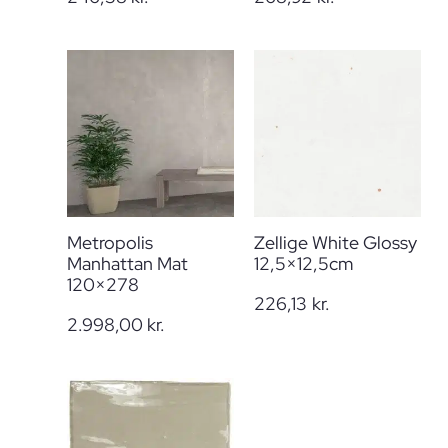
Metropolis
Zellige White Glossy
Manhattan Mat
12,5×12,5cm
120×278
226,13
kr.
2.998,00
kr.