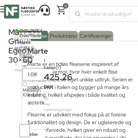
0
Forside
/
Shop
/
Fliser og klinker
/
Marmorfliser
/ Marte Grigio 
Marte
393,37
kr.
Leveringstid
2
51.84m
BEREGN
fra
Serie
Overflade
:
Beskrivelse
Produktdata
Certificeringer
på
fjernlager:
Grigio
pr.
DIN
farve
Mat
:
lager
3
PRIS
uger
til
Egeo
M²
GRIGIO
Marte
strakslevering
EGEO
Angiv
Mat
30×60
(1-
1
antal
Marte er en tidløs fliseserie inspireret af
3
m²
kasse(r)
dage)
naturens marmor, hvor hver enkelt flise
Poleret
425.26
fremstår med sit eget unikke udtryk. Serien er
=
DKK
produceret i Italien og bygger på mange års
Satin
Medregn
ⓘ
10% spild
erfaring, hvilket afspejles i både kvalitet og
Vis
æstetik.
Struktur
mig
mellemregningen
Fliserne er udviklet med fokus på at forene
funktionalitet og design. De er uglaserede og
Antal
gennemfarvede, hvilket giver en robust og
Tykkelse
:
fliser
slidstærk overflade, der kan anvendes i alle