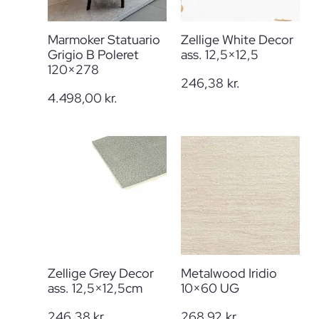
Marmoker Statuario
Zellige White Decor
Grigio B Poleret
ass. 12,5×12,5
120×278
246,38
kr.
4.498,00
kr.
Zellige Grey Decor
Metalwood Iridio
ass. 12,5×12,5cm
10×60 UG
246,38
kr.
268,92
kr.