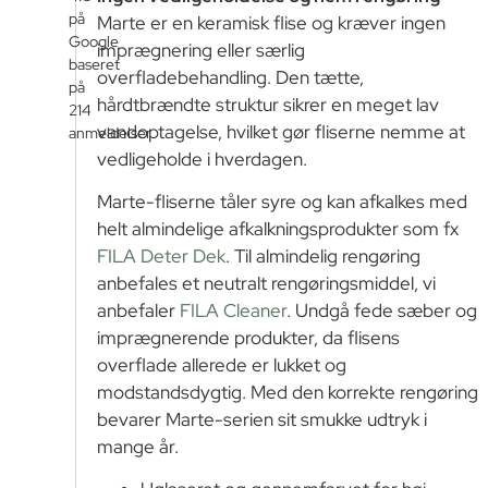
på
Marte er en keramisk flise og kræver ingen
Google
imprægnering eller særlig
baseret
overfladebehandling. Den tætte,
på
hårdtbrændte struktur sikrer en meget lav
214
vandoptagelse, hvilket gør fliserne nemme at
anmeldelser
vedligeholde i hverdagen.
Marte-fliserne tåler syre og kan afkalkes med
helt almindelige afkalkningsprodukter som fx
FILA Deter Dek
. Til almindelig rengøring
anbefales et neutralt rengøringsmiddel, vi
anbefaler
FILA Cleaner
. Undgå fede sæber og
imprægnerende produkter, da flisens
overflade allerede er lukket og
modstandsdygtig. Med den korrekte rengøring
bevarer Marte-serien sit smukke udtryk i
mange år.