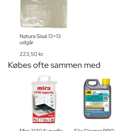
Natura Sisal 13×13
udgår
223,50
kr.
Købes ofte sammen med
Mira 3130 Superfix
Fila Cleaner PRO