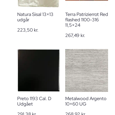
Natura Sisal 13×13
Terra Patrizierrot Red
udgår
flashed 1100-316
11,5×24
223,50
kr.
267,49
kr.
Preto 1193 Cal. D
Metalwood Argento
Udgået
10×60 UG
291,38
kr.
268,92
kr.