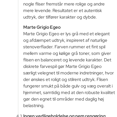
nogle fliser fremstår mere rolige og andre
mere levende. Resultatet er et autentisk
udtryk, der tilfører karakter og dybde.
Marte Grigio Egeo
Marte Grigio Egeo er lys grå med et elegant
og afdæmpet udtryk, inspireret af naturlige
stenoverflader. Farven rummer et fint spil
mellem varme og kølige grå toner, som giver
flisen en balanceret og levende karakter. Det
diskrete farvespil gør Marte Grigio Egeo
særligt velegnet til moderne indretninger, hvor
der ønskes et roligt og stilrent udtryk. Flisen
fungerer smukt på både gulv og væg overalt i
hjemmet, samtidig med at den robuste kvalitet
gør den egnet til områder med daglig høj
belastning.
Ingen vedligeholdelse og nem rengøring
4.3