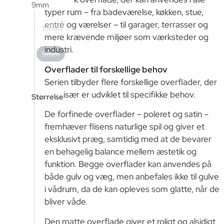
9mm
typer rum – fra badeværelse, køkken, stue,
entré og værelser – til garager, terrasser og
10mm
mere krævende miljøer som værksteder og
industri.
9mm
Overflader til forskellige behov
Serien tilbyder flere forskellige overflader, der
hver især er udviklet til specifikke behov.
Størrelse
De forfinede overflader – poleret og satin –
fremhæver flisens naturlige spil og giver et
eksklusivt præg, samtidig med at de bevarer
en behagelig balance mellem æstetik og
funktion. Begge overflader kan anvendes på
både gulv og væg, men anbefales ikke til gulve
i vådrum, da de kan opleves som glatte, når de
bliver våde.
Den matte overflade giver et roligt og alsidigt