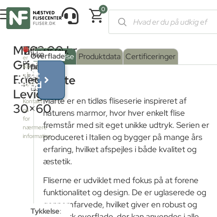
0
Forside
/
Shop
/
Fliser og klinker
/
Marmorfliser
/ Marte Grigio 
Marte
702,00
kr.
Produktet
Ikke
Serie
Overflade
:
Beskrivelse
Produktdata
Certificeringer
er
Grigio
pr.
på
farve
Poleret
:
ikke
Få et
på
Egeo
M²
GRIGIO
Marte
lager
tilbud
lager
EGEO
Mat
Levigato
–
Marte er en tidløs fliseserie inspireret af
Kontakt
30×60
os
naturens marmor, hvor hver enkelt flise
Poleret
for
fremstår med sit eget unikke udtryk. Serien er
nærmere
produceret i Italien og bygger på mange års
information
Satin
erfaring, hvilket afspejles i både kvalitet og
æstetik.
Struktur
Fliserne er udviklet med fokus på at forene
funktionalitet og design. De er uglaserede og
gennemfarvede, hvilket giver en robust og
Tykkelse
:
slidstærk overflade, der kan anvendes i alle