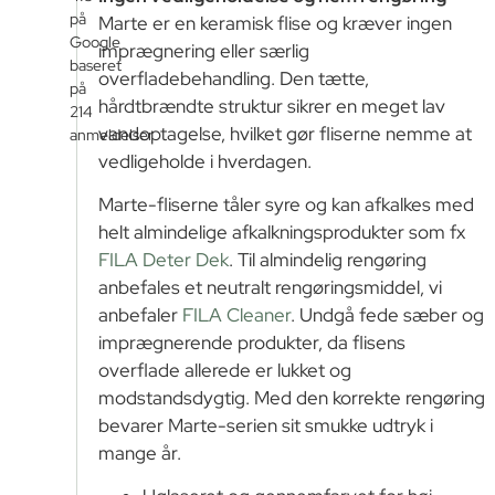
på
Marte er en keramisk flise og kræver ingen
Google
imprægnering eller særlig
baseret
overfladebehandling. Den tætte,
på
hårdtbrændte struktur sikrer en meget lav
214
vandoptagelse, hvilket gør fliserne nemme at
anmeldelser
vedligeholde i hverdagen.
Marte-fliserne tåler syre og kan afkalkes med
helt almindelige afkalkningsprodukter som fx
FILA Deter Dek
. Til almindelig rengøring
anbefales et neutralt rengøringsmiddel, vi
anbefaler
FILA Cleaner
. Undgå fede sæber og
imprægnerende produkter, da flisens
overflade allerede er lukket og
modstandsdygtig. Med den korrekte rengøring
bevarer Marte-serien sit smukke udtryk i
mange år.