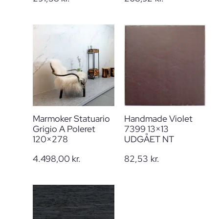
Marmoker Statuario
Handmade Violet
Grigio A Poleret
7399 13×13
120×278
UDGÅET NT
4.498,00
kr.
82,53
kr.