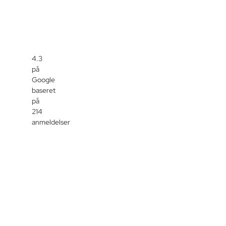
4.3
på
Google
baseret
på
214
anmeldelser