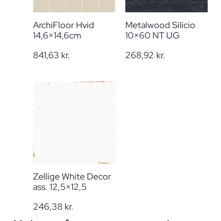
ArchiFloor Hvid
Metalwood Silicio
14,6×14,6cm
10×60 NT UG
841,63
kr.
268,92
kr.
Zellige White Decor
ass. 12,5×12,5
246,38
kr.