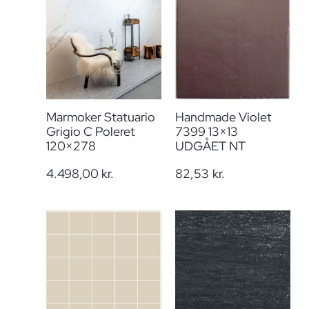
Marmoker Statuario
Handmade Violet
Grigio C Poleret
7399 13×13
120×278
UDGÅET NT
4.498,00
kr.
82,53
kr.