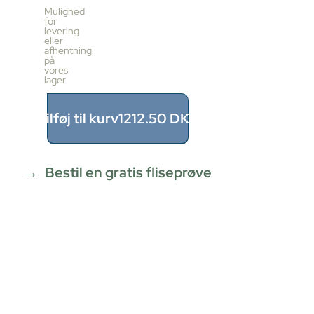
pr.
Mulighed
kasse
for
levering
10
eller
stk
afhentning
≈
på
vores
0.95m²
lager
Pris
pr.
kasse
Tilføj til kurv
1212.50
DKK
1212.5
DKK
0.95
m²
÷
Bestil en gratis fliseprøve
0.95m²
≈
1
x
1212.5
=
1212.50
DKK