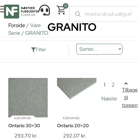
0
GRANITO
Forside
/ Vare
Serie / GRANITO
Filter
1
2
Tilbage
til
Næste
toppen
KERAMISK
KERAMISK
Ontario 30×30
Ontario 20×20
293,70
kr.
292,07
kr.