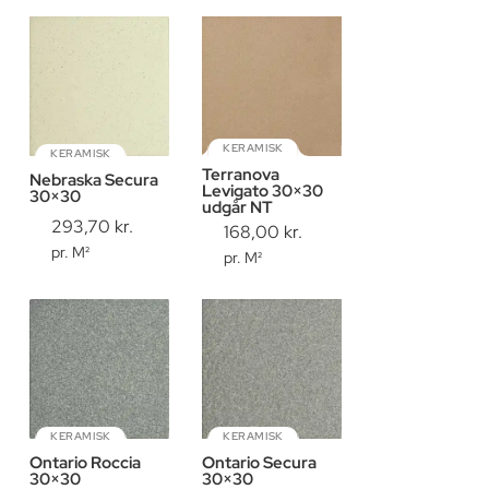
KERAMISK
KERAMISK
Terranova
Nebraska Secura
Levigato 30×30
30×30
udgår NT
293,70
kr.
168,00
kr.
pr. M²
pr. M²
KERAMISK
KERAMISK
Ontario Roccia
Ontario Secura
30×30
30×30