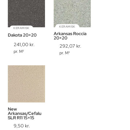
KERAMISK
KERAMISK
Arkansas Roccia
Dakota 20×20
20×20
241,00
kr.
292,07
kr.
pr. M²
pr. M²
New
Arkansas/Cefalu
SLR R11 15×15
9,50
kr.