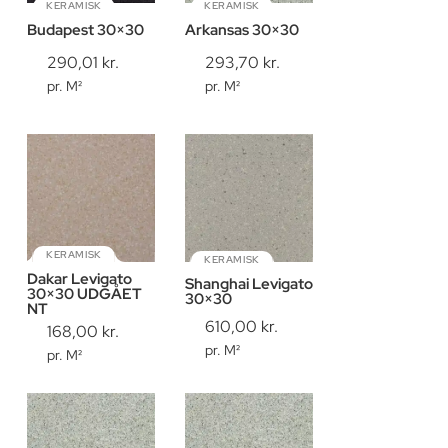
KERAMISK
KERAMISK
Budapest 30×30
Arkansas 30×30
290,01
kr.
293,70
kr.
pr. M²
pr. M²
KERAMISK
KERAMISK
Dakar Levigato
Shanghai Levigato
30×30 UDGÅET
30×30
NT
610,00
kr.
168,00
kr.
pr. M²
pr. M²