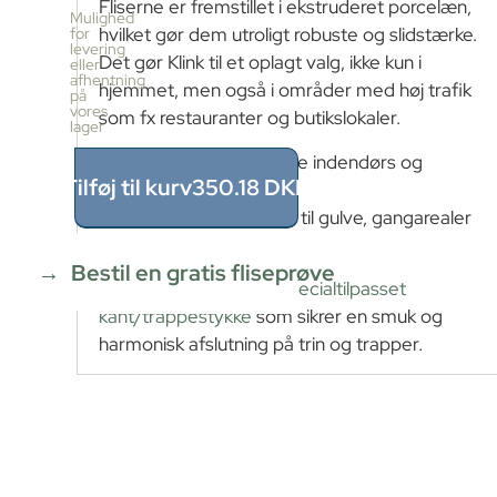
Fliserne er fremstillet i ekstruderet porcelæn,
pr.
Mulighed
kasse
hvilket gør dem utroligt robuste og slidstærke.
for
levering
13
Det gør Klink til et oplagt valg, ikke kun i
eller
stk
afhentning
hjemmet, men også i områder med høj trafik
≈
på
vores
1.17m²
som fx restauranter og butikslokaler.
lager
Pris
pr.
Kan anvendes både indendørs og
kasse
Tilføj til kurv
350.18
DKK
udendørs
350.18
Særligt velegnede til gulve, gangarealer
DKK
1.17
m²
og trapper
÷
Bestil en gratis fliseprøve
1.17m²
Klink tilbyder også en
specialtilpasset
≈
kant/trappestykke
som sikrer en smuk og
1
harmonisk afslutning på trin og trapper.
x
350.18
=
350.18
DKK