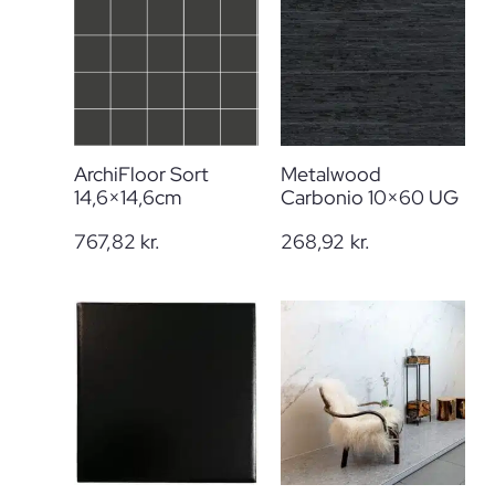
ArchiFloor Sort
Metalwood
14,6×14,6cm
Carbonio 10×60 UG
767,82
kr.
268,92
kr.