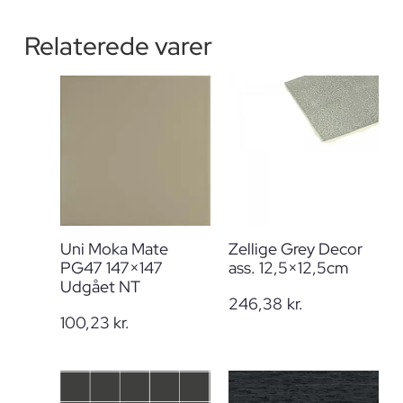
Relaterede varer
Uni Moka Mate
Zellige Grey Decor
PG47 147×147
ass. 12,5×12,5cm
Udgået NT
246,38
kr.
100,23
kr.