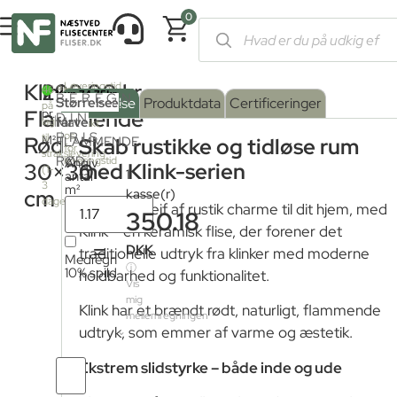
0
Forside
/
Shop
/
Fliser og klinker
/ Klink Flammende Rød 30×30
Klink
299,00
kr.
Leveringstid
2
46.8m
BEREGN
fra
Serie
Overflade
Størrelse
:
Beskrivelse
Produktdata
Certificeringer
på
fjernlager:
Flammende
pr.
DIN
farve
Mat
:
lager
Kontakt
PRIS
os
til
Rød
M²
FLAMMENDE
Skab rustikke og tidløse rum
for
strakslevering
RØD
leveringstid
Angiv
Mat
30×30
med Klink-serien
(1-
1
antal
3
m²
cm
kasse(r)
dage)
Tilfør et strejf af rustik charme til dit hjem, med
350.18
Klink – en keramisk flise, der forener det
=
DKK
traditionelle udtryk fra klinker med moderne
Medregn
ⓘ
10% spild
holdbarhed og funktionalitet.
Vis
mig
Klink har et brændt rødt, naturligt, flammende
mellemregningen
udtryk, som emmer af varme og æstetik.
Ekstrem slidstyrke – både inde og ude
Antal
fliser