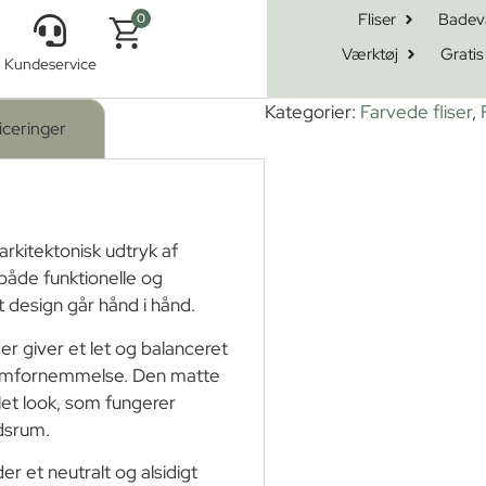
Fliser
Badev
0
Værktøj
Gratis
Kundeservice
 Græsgrøn 14,6×14,6cm
Kategorier:
Farvede fliser
,
iceringer
arkitektonisk udtryk af
 både funktionelle og
t design går hånd i hånd.
r giver et let og balanceret
 rumfornemmelse. Den matte
et look, som fungerer
dsrum.
r et neutralt og alsidigt