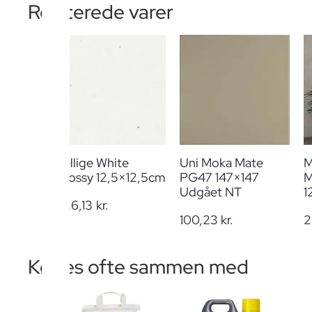
Relaterede varer
Zellige White
Uni Moka Mate
M
Glossy 12,5×12,5cm
PG47 147×147
M
Udgået NT
1
226,13
kr.
100,23
kr.
2
Købes ofte sammen med