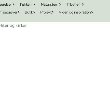
ærelse
Køkken
Natursten
Tilbehør
 fliseprøver
Butik
Projekt
Viden og inspiration
Fliser og klinker