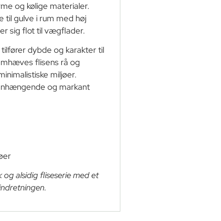
me og kølige materialer.
 til gulve i rum med høj
 sig flot til vægflader.
ilfører dybde og karakter til
emhæves flisens rå og
nimalistiske miljøer.
mmenhængende og markant
jøer
 og alsidig fliseserie med et
i indretningen.