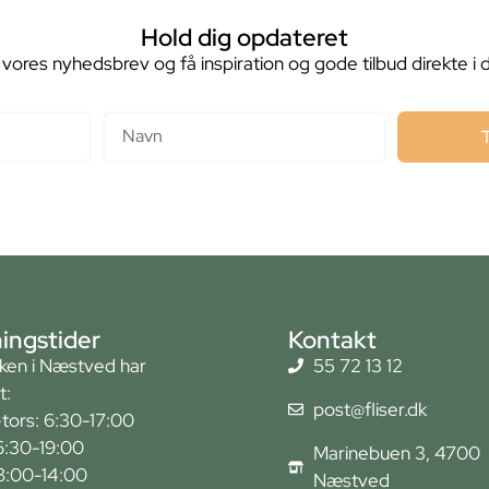
Hold dig opdateret
 vores nyhedsbrev og få inspiration og gode tilbud direkte i 
Navn
ingstider
Kontakt
kken i Næstved har
55 72 13 12
t:
post@fliser.dk
tors: 6:30-17:00
6:30-19:00
Marinebuen 3, 4700
 8:00-14:00
Næstved