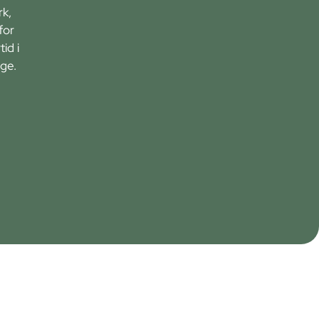
rk,
for
id i
ge.