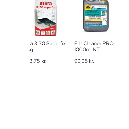
Mira 3130 Superfix
Fila Cleaner PRO
15kg
1000ml NT
233,75
kr.
99,95
kr.