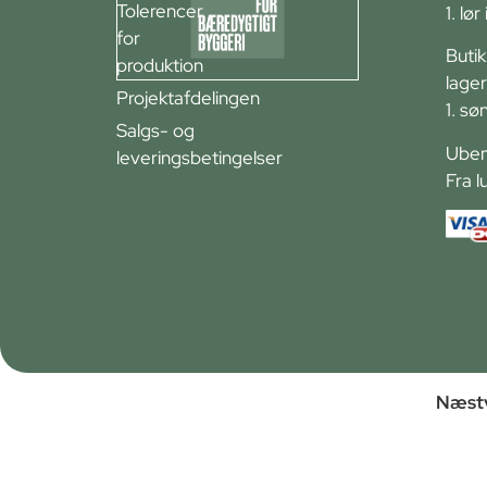
Tolerencer
1. lø
for
Buti
produktion
lager
Projektafdelingen
1. sø
Salgs- og
Ubem
leveringsbetingelser
Fra l
Næstv