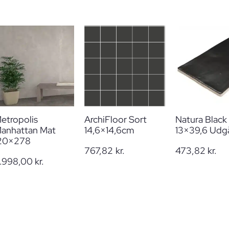
etropolis
ArchiFloor Sort
Natura Black
anhattan Mat
14,6×14,6cm
13×39,6 Udg
20×278
767,82
kr.
473,82
kr.
.998,00
kr.