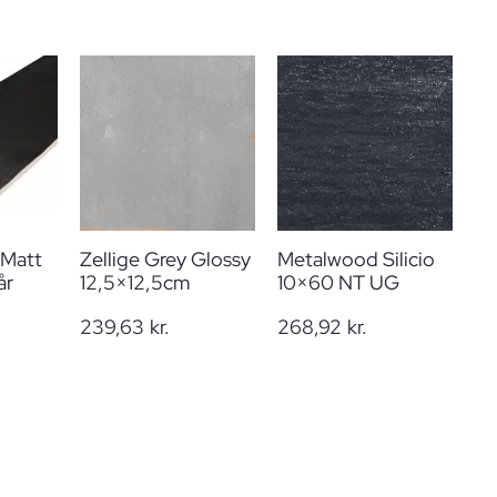
 Matt
Zellige Grey Glossy
Metalwood Silicio
år
12,5×12,5cm
10×60 NT UG
239,63
kr.
268,92
kr.