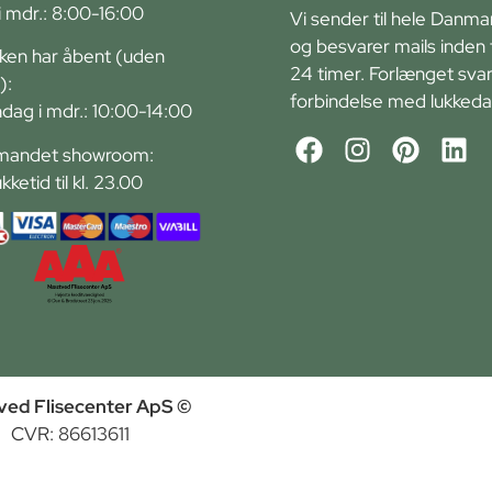
r i mdr.: 8:00-16:00
Vi sender til hele Danma
og besvarer mails inden 
kken har åbent (uden
24 timer. Forlænget svart
):
forbindelse med lukkeda
ndag i mdr.: 10:00-14:00
andet showroom:
ukketid til kl. 23.00
ed Flisecenter ApS ©
CVR: 86613611