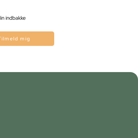
din indbakke
Tilmeld mig