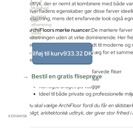
fliser
udtryk, der er nemt at kombinere med både var
pr.
Mulighed
Overfladens egenskaber gør disse farver ideelle
kasse
for
levering
50
belastning, mens det ensfarvede look også egner
eller
stk
afhentning
≈
på
ArchiFloors mørke nuancer:
De mørkere farver t
vores
1.12m²
indretningen uden at virke dominerende. Her fr
lager
Pris
ærlige udtryk, som passer godt til moderne og mi
pr.
kasse
Anvend fliserne på gulv eller væg for et sa
Tilføj til kurv
933.32
DKK
933.32
helhedsindtryk.
DKK
1.12
m²
Uglaserede og gennemfarvede fliser
÷
Bestil en gratis fliseprøve
Særdeles velegnet til gulve
1.12m²
≈
Kan også bruges på vægge
1
Ideel til både private og professionelle mil
x
933.32
Du skal vælge ArchiFloor fordi du får en slidstærk
=
roligt, arkitektonisk udtryk, der giver stor frihed 
933.32
KERAMISK
DKK