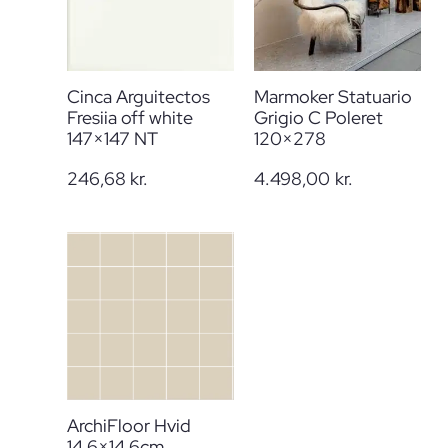
Cinca Arguitectos
Marmoker Statuario
Fresiia off white
Grigio C Poleret
147×147 NT
120×278
246,68
kr.
4.498,00
kr.
ArchiFloor Hvid
14,6×14,6cm