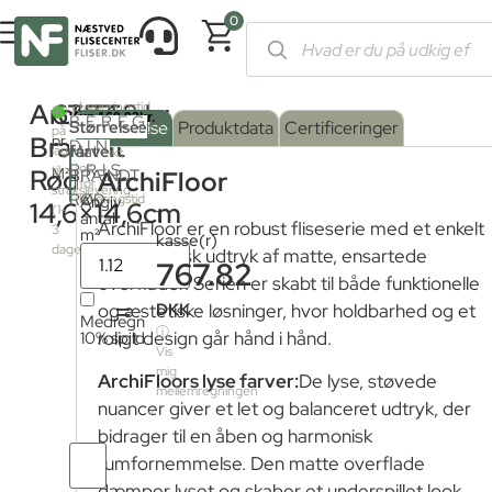
0
Forside
/
Shop
/
Fliser og klinker
/
Farvede fliser
/ ArchiFloor Br
ArchiFloor
675,68
kr.
Leveringstid
2
40.67m
BEREGN
fra
Serie
Overflade
Størrelse
:
Beskrivelse
Produktdata
Certificeringer
på
fjernlager:
Brændt
pr.
DIN
farve
Mat
:
lager
Kontakt
PRIS
os
til
Rød
M²
BRÆNDT
ArchiFloor
for
strakslevering
RØD
leveringstid
Angiv
14,6×14,6cm
(1-
1
antal
ArchiFloor er en robust fliseserie med et enkelt
3
m²
kasse(r)
dage)
arkitektonisk udtryk af matte, ensartede
767.82
overflader. Serien er skabt til både funktionelle
=
DKK
og æstetiske løsninger, hvor holdbarhed og et
Medregn
ⓘ
10% spild
roligt design går hånd i hånd.
Vis
mig
ArchiFloors lyse farver:
De lyse, støvede
mellemregningen
nuancer giver et let og balanceret udtryk, der
bidrager til en åben og harmonisk
Antal
rumfornemmelse. Den matte overflade
fliser
dæmper lyset og skaber et underspillet look,