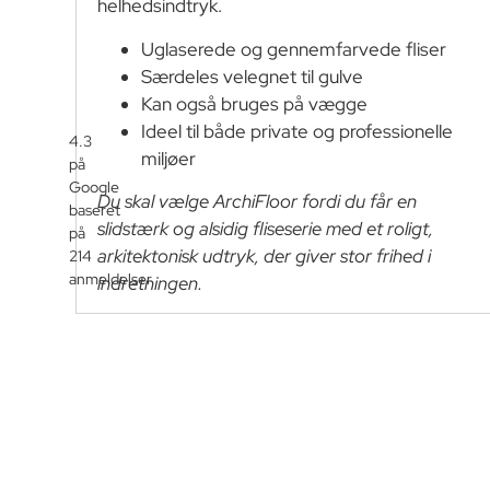
helhedsindtryk.
Uglaserede og gennemfarvede fliser
Særdeles velegnet til gulve
Kan også bruges på vægge
Ideel til både private og professionelle
4.3
miljøer
på
Google
Du skal vælge ArchiFloor fordi du får en
baseret
slidstærk og alsidig fliseserie med et roligt,
på
arkitektonisk udtryk, der giver stor frihed i
214
anmeldelser
indretningen.