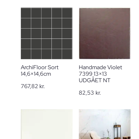
ArchiFloor Sort
Handmade Violet
14,6×14,6cm
7399 13×13
UDGÅET NT
767,82
kr.
82,53
kr.