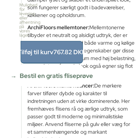
pr.
Mulighed
som fungerer særligt godt i badeværelser,
kasse
for
levering
50
køkkener og opholdsrum.
eller
stk
afhentning
≈
på
ArchiFloors mellemtoner:
Mellemtonerne
vores
1.12m²
tilbyder et neutralt og alsidigt udtryk, der er
lager
Pris
nemt at kombinere med både varme og kølige
pr.
kasse
materialer. Overfladens egenskaber gør disse
Tilføj til kurv
767.82
DKK
767.82
farver ideelle til gulve i rum med høj belastning,
DKK
mens det ensfarvede look også egner sig flot
1.12
m²
÷
til vægflader.
Bestil en gratis fliseprøve
1.12m²
≈
ArchiFloors mørke nuancer:
De mørkere
1
farver tilfører dybde og karakter til
x
indretningen uden at virke dominerende. Her
767.82
=
fremhæves flisens rå og ærlige udtryk, som
767.82
passer godt til moderne og minimalistiske
DKK
miljøer. Anvend fliserne på gulv eller væg for
et sammenhængende og markant