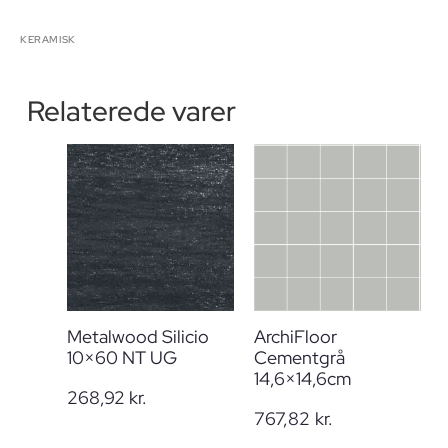
KERAMISK
Relaterede varer
Metalwood Silicio
ArchiFloor
10×60 NT UG
Cementgrå
14,6×14,6cm
268,92
kr.
767,82
kr.