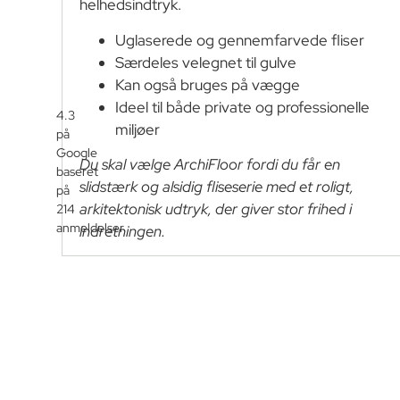
helhedsindtryk.
Uglaserede og gennemfarvede fliser
Særdeles velegnet til gulve
Kan også bruges på vægge
Ideel til både private og professionelle
4.3
miljøer
på
Google
Du skal vælge ArchiFloor fordi du får en
baseret
slidstærk og alsidig fliseserie med et roligt,
på
arkitektonisk udtryk, der giver stor frihed i
214
anmeldelser
indretningen.