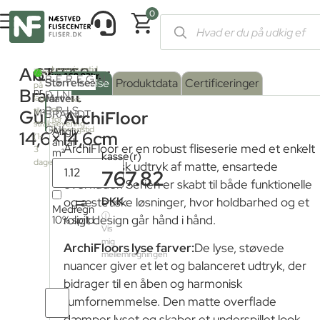
0
Forside
/
Shop
/
Fliser og klinker
/
Farvede fliser
/ ArchiFloor Br
ArchiFloor
675,68
kr.
Leveringstid
2
7.9m
BEREGN
fra
Serie
Overflade
Størrelse
:
Beskrivelse
Produktdata
Certificeringer
på
fjernlager:
Brændt
pr.
DIN
farve
Mat
:
lager
Kontakt
PRIS
os
til
Gul
M²
BRÆNDT
ArchiFloor
for
strakslevering
GUL
leveringstid
Angiv
14,6×14,6cm
(1-
1
antal
ArchiFloor er en robust fliseserie med et enkelt
3
m²
kasse(r)
dage)
arkitektonisk udtryk af matte, ensartede
767.82
overflader. Serien er skabt til både funktionelle
=
DKK
og æstetiske løsninger, hvor holdbarhed og et
Medregn
ⓘ
10% spild
roligt design går hånd i hånd.
Vis
mig
ArchiFloors lyse farver:
De lyse, støvede
mellemregningen
nuancer giver et let og balanceret udtryk, der
bidrager til en åben og harmonisk
Antal
rumfornemmelse. Den matte overflade
fliser
dæmper lyset og skaber et underspillet look,