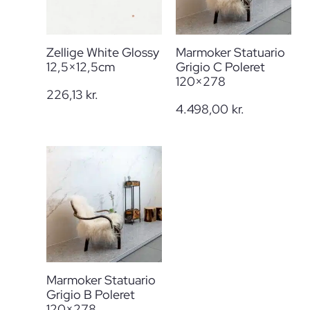
Zellige White Glossy
Marmoker Statuario
12,5×12,5cm
Grigio C Poleret
120×278
226,13
kr.
4.498,00
kr.
Marmoker Statuario
Grigio B Poleret
120×278