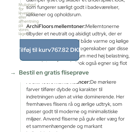
pr.
Mulighed
som fungerer særligt godt i badeværelser,
kasse
for
levering
50
køkkener og opholdsrum.
eller
stk
afhentning
≈
på
ArchiFloors mellemtoner:
Mellemtonerne
vores
1.12m²
tilbyder et neutralt og alsidigt udtryk, der er
lager
Pris
nemt at kombinere med både varme og kølige
pr.
kasse
materialer. Overfladens egenskaber gør disse
Tilføj til kurv
767.82
DKK
767.82
farver ideelle til gulve i rum med høj belastning,
DKK
mens det ensfarvede look også egner sig flot
1.12
m²
÷
til vægflader.
Bestil en gratis fliseprøve
1.12m²
≈
ArchiFloors mørke nuancer:
De mørkere
1
farver tilfører dybde og karakter til
x
indretningen uden at virke dominerende. Her
767.82
=
fremhæves flisens rå og ærlige udtryk, som
767.82
passer godt til moderne og minimalistiske
DKK
miljøer. Anvend fliserne på gulv eller væg for
et sammenhængende og markant