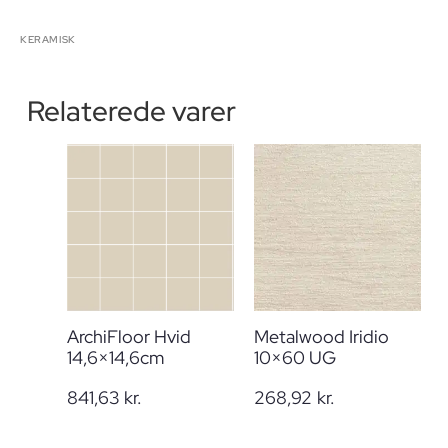
KERAMISK
Relaterede varer
ArchiFloor Hvid
Metalwood Iridio
14,6×14,6cm
10×60 UG
841,63
kr.
268,92
kr.