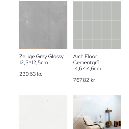
Zellige Grey Glossy
ArchiFloor
12,5×12,5cm
Cementgrå
14,6×14,6cm
239,63
kr.
767,82
kr.