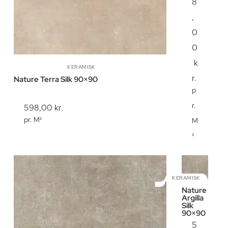
8
,
0
0
k
KERAMISK
r.
Nature Terra Silk 90×90
p
r.
598,00
kr.
pr. M²
M
²
KERAMISK
Nature
Argilla
Silk
90×90
5