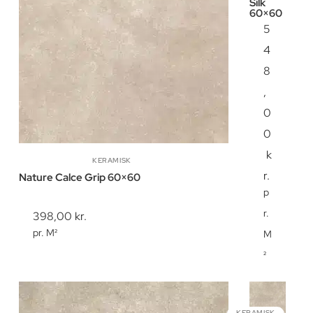
Silk
60×60
5
4
8
,
0
0
k
KERAMISK
r.
Nature Calce Grip 60×60
p
r.
398,00
kr.
pr. M²
M
²
KERAMISK