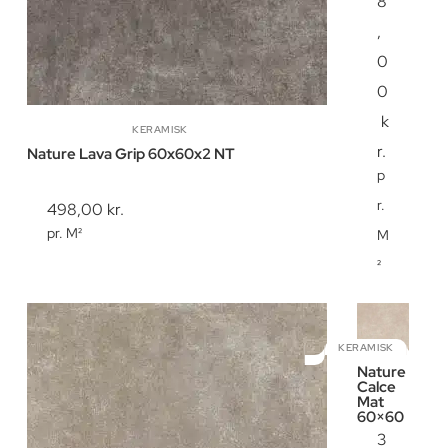
8
,
0
0
k
KERAMISK
r.
Nature Lava Grip 60x60x2 NT
p
r.
498,00
kr.
pr. M²
M
²
KERAMISK
Nature
Calce
Mat
60×60
3