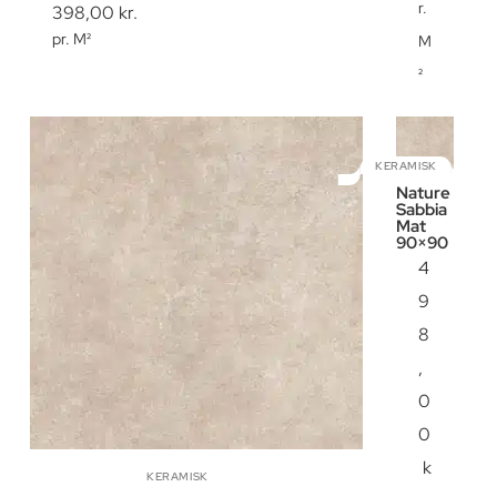
r.
398,00
kr.
pr. M²
M
²
KERAMISK
Nature
Sabbia
Mat
90×90
4
9
8
,
0
0
k
KERAMISK