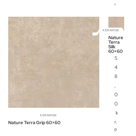
²
KERAMISK
Nature
Terra
Silk
60×60
5
4
8
,
0
0
k
KERAMISK
r.
Nature Terra Grip 60×60
p