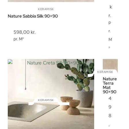
k
KERAMISK
r.
Nature Sabbia Silk 90×90
p
r.
598,00
kr.
pr. M²
M
²
KERAMISK
Nature
Terra
Mat
90×90
4
KERAMISK
9
Nature Creta Silk 90×90
8
,