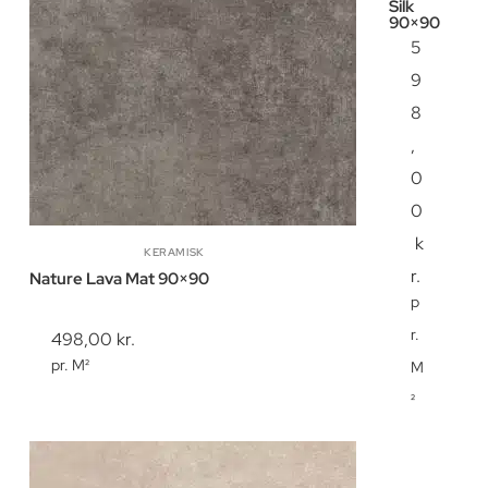
Silk
90×90
5
9
8
,
0
0
k
KERAMISK
r.
Nature Lava Mat 90×90
p
r.
498,00
kr.
pr. M²
M
²