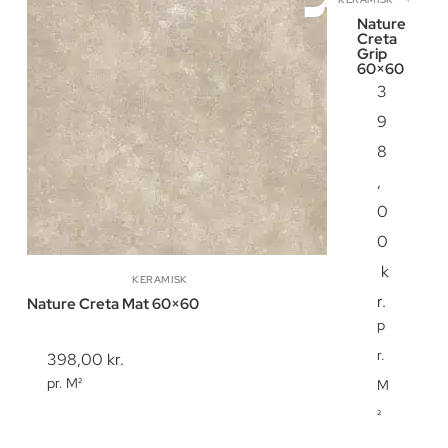
Nature
Creta
Grip
60×60
3
9
8
,
0
0
k
KERAMISK
r.
Nature Creta Mat 60×60
p
r.
398,00
kr.
pr. M²
M
²