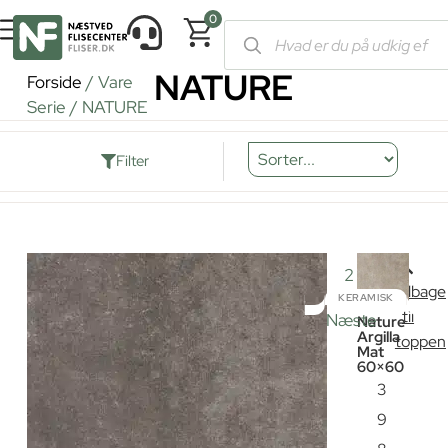
0
NATURE
Forside
/ Vare
Serie / NATURE
Filter
1
2
3
Tilbage
KERAMISK
til
Næste
Nature
Argilla
toppen
Mat
60×60
3
9