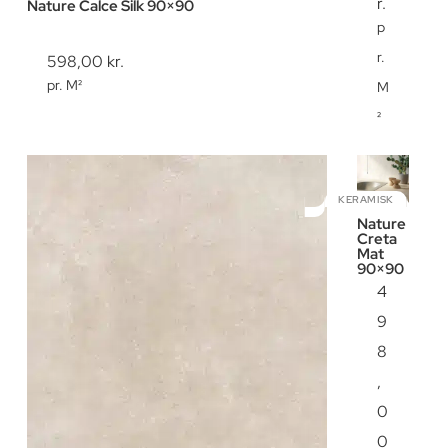
r.
Nature Calce Silk 90×90
p
r.
598,00
kr.
pr. M²
M
²
KERAMISK
Nature
Creta
Mat
90×90
4
9
8
,
0
0