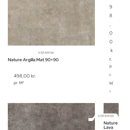
9
8
,
0
0
k
KERAMISK
r.
Nature Argilla Mat 90×90
p
r.
498,00
kr.
pr. M²
M
²
KERAMISK
Nature
Lava