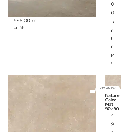
0
0
598,00
kr.
k
pr. M²
r.
p
r.
M
²
KERAMISK
Nature
Calce
Mat
90×90
4
9