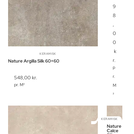
9
8
,
0
0
k
KERAMISK
r.
Nature Argilla Silk 60×60
p
r.
548,00
kr.
pr. M²
M
²
KERAMISK
Nature
Calce