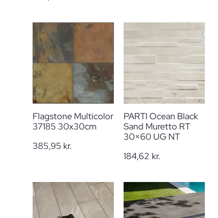
Flagstone Multicolor
PARTI Ocean Black
37185 30x30cm
Sand Muretto RT
30×60 UG NT
385,95
kr.
184,62
kr.