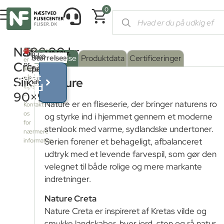
0
Forside
/
Shop
/
Fliser og klinker
/
Fliser med stenlook
/ Nature C
Nature
598,00
kr.
Produktet
Ikke
Serie
Overflade
Størrelse
:
Beskrivelse
Produktdata
Certificeringer
er
Creta
pr.
på
farve
Satin
:
ikke
Få et
på
Silk
M²
CRETA
Nature
lager
tilbud
lager
Grip
90×90
–
Nature er en fliseserie, der bringer naturens ro
Kontakt
os
og styrke ind i hjemmet gennem et moderne
Mat
for
stenlook med varme, sydlandske undertoner.
nærmere
Serien forener et behageligt, afbalanceret
information
Satin
udtryk med et levende farvespil, som gør den
velegnet til både rolige og mere markante
indretninger.
Nature Creta
Nature Creta er inspireret af Kretas vilde og
smukke landskaber, hvor jord, sten og rå natur