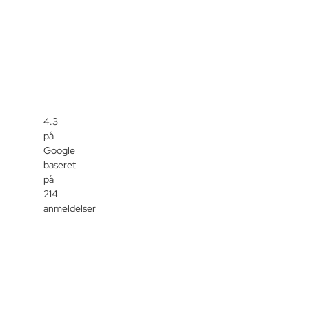
4.3
på
Google
baseret
på
214
anmeldelser