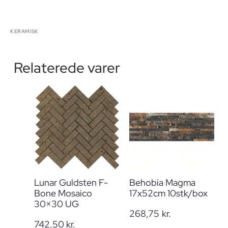
KERAMISK
Relaterede varer
Lunar Guldsten F-
Behobia Magma
Bone Mosaico
17x52cm 10stk/box
30×30 UG
268,75
kr.
742,50
kr.