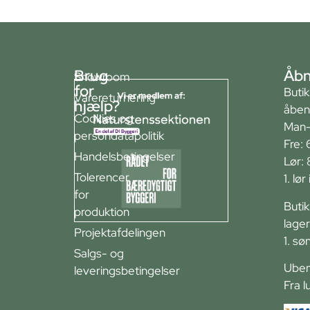
Brug
Åbn
Showroom
for
Buti
Varereturnering
hjælp?
åben
Cookies og
Man-
persondatapolitik
Fre: 
Handelsbetingelser
Lør:
Tolerencer
1. lø
for
Buti
produktion
lager
Projektafdelingen
1. sø
Salgs- og
Ubem
leveringsbetingelser
Fra l