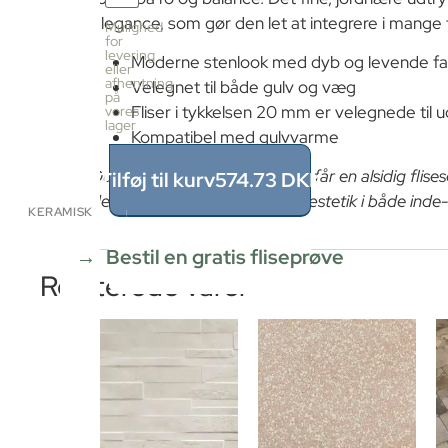
fliser
pr.
elegance, som gør den let at integrere i mange f
Mulighed
kasse
for
levering
4
Moderne stenlook med dyb og levende f
eller
stk
afhentning
Velegnet til både gulv og væg
≈
på
Fliser i tykkelsen 20 mm er velegnede til 
vores
1.44m²
lager
Pris
Kompatibel med gulvvarme
pr.
kasse
Du skal vælge Nature fordi du får en alsidig flises
Tilføj til kurv
574.73
DKK
574.73
der kombinerer ro, styrke og æstetik i både ind
DKK
KERAMISK
1.44
m²
÷
Bestil en gratis fliseprøve
1.44m²
Relaterede varer
≈
1
x
574.73
=
574.73
DKK