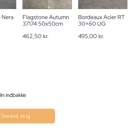
e Nera
Flagstone Autumn
Bordeaux Acier RT
37174 50x50cm
30×60 UG
462,50
kr.
495,00
kr.
din indbakke
Tilmeld mig