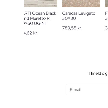
PARTI Ocean Black
Caracas Levigato
F
Sand Muretto RT
30×30
3
30×60 UG NT
789,55
kr.
3
184,62
kr.
Tilmeld dig
E-mail