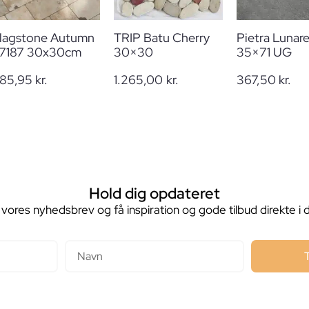
lagstone Autumn
TRIP Batu Cherry
Pietra Lunar
7187 30x30cm
30×30
35×71 UG
85,95
kr.
1.265,00
kr.
367,50
kr.
Hold dig opdateret
 vores nyhedsbrev og få inspiration og gode tilbud direkte i 
Navn