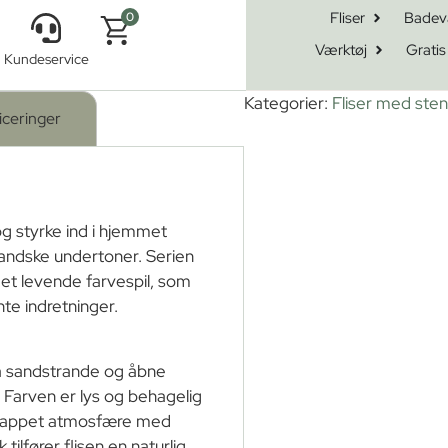
Fliser
Badev
0
Værktøj
Gratis
Kundeservice
re Sabbia Mat 60×60
Kategorier:
Fliser med ste
iceringer
og styrke ind i hjemmet
ndske undertoner. Serien
 et levende farvespil, som
te indretninger.
ra sandstrande og åbne
 Farven er lys og behagelig
fslappet atmosfære med
tilfører flisen en naturlig