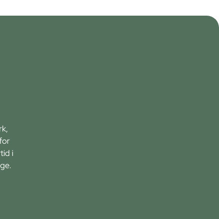
rk,
for
id i
ge.