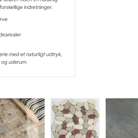
orskellige indretninger.
arve
udearealer
erie med et naturligt udtryk,
e- og uderum.