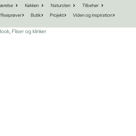
ærelse
Køkken
Natursten
Tilbehør
 fliseprøver
Butik
Projekt
Viden og inspiration
nlook
,
Fliser og klinker