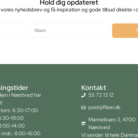
Hold dig opdateret
 vores nyhedsbrev og få inspiration og gode tilbud direkte i 
Navn
ingstider
Kontakt
kken i Næstved har
55 72 13 12
t:
post@fliser.dk
tors: 6:30-17:00
6:30-19:00
Marinebuen 3, 4700
 8:00-14:00
Næstved
r i mdr.: 8:00-16:00
Vi sender til hele Danma