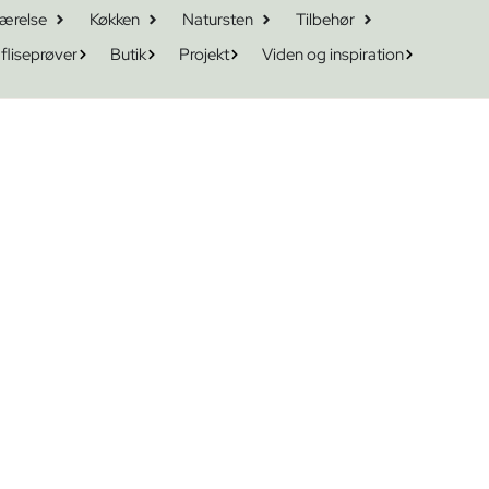
ærelse
Køkken
Natursten
Tilbehør
 fliseprøver
Butik
Projekt
Viden og inspiration