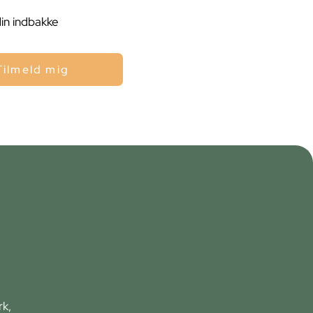
din indbakke
Tilmeld mig
rk,