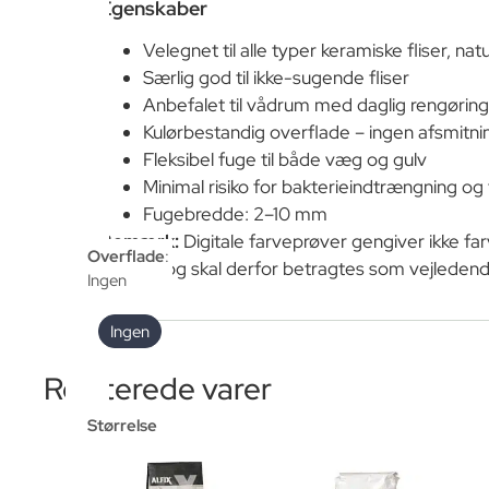
Egenskaber
Velegnet til alle typer keramiske fliser, n
Særlig god til ikke-sugende fliser
Anbefalet til vådrum med daglig rengørin
Kulørbestandig overflade – ingen afsmitni
Fleksibel fuge til både væg og gulv
Minimal risiko for bakterieindtrængning o
Fugebredde: 2–10 mm
Bemærk:
Digitale farveprøver gengiver ikke fa
Overflade
:
korrekt, og skal derfor betragtes som vejledend
Ingen
Ingen
Relaterede varer
Størrelse