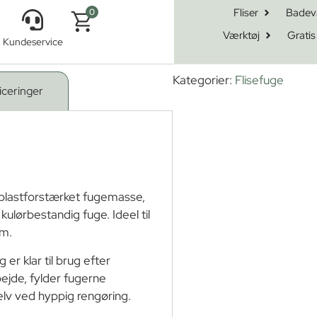
Fliser
Badev
0
Værktøj
Gratis
Kundeservice
. 2700 Excellent 3 kg
Kategorier:
Flisefuge
iceringer
plastforstærket fugemasse,
ulørbestandig fuge. Ideel til
um.
er klar til brug efter
ejde, fylder fugerne
selv ved hyppig rengøring.