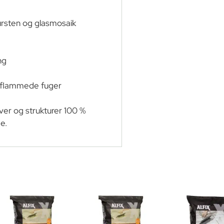
atursten og glasmosaik
g
ng
g flammede fuger
rver og strukturer 100 %
e.