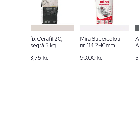
Alfix Cerafil 20,
Mira Supercolour
A
Lysegrå 5 kg.
nr. 114 2-10mm
A
123,75
kr.
90,00
kr.
5