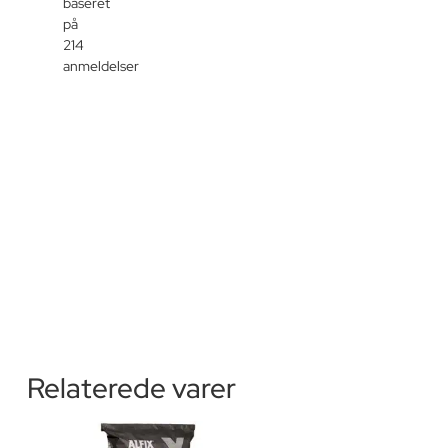
baseret
på
214
anmeldelser
Relaterede varer