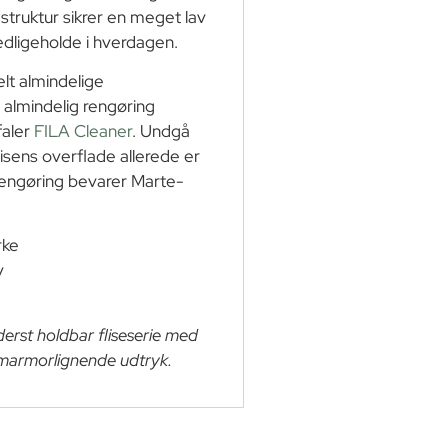
truktur sikrer en meget lav
edligeholde i hverdagen.
elt almindelige
il almindelig rengøring
faler
FILA Cleaner
. Undgå
sens overflade allerede er
rengøring bevarer Marte-
rke
v
derst holdbar fliseserie med
 marmorlignende udtryk.