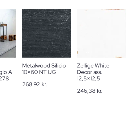
Metalwood Silicio
Zellige White
gio A
10×60 NT UG
Decor ass.
×278
12,5×12,5
268,92
kr.
246,38
kr.