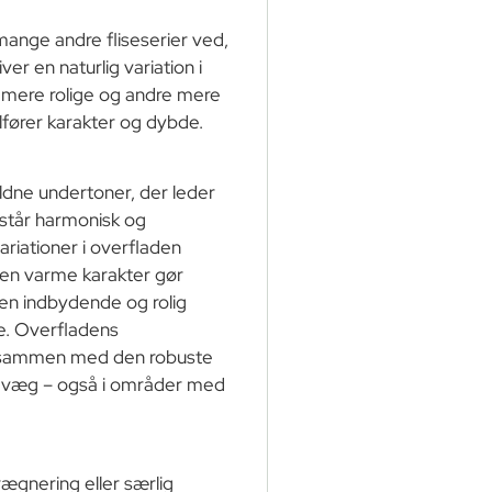
 mange andre fliseserier ved,
iver en naturlig variation i
r mere rolige og andre mere
ilfører karakter og dybde.
ldne undertoner, der leder
mstår harmonisk og
ariationer i overfladen
 Den varme karakter gør
 en indbydende og rolig
e. Overfladens
kt sammen med den robuste
g væg – også i områder med
ægnering eller særlig