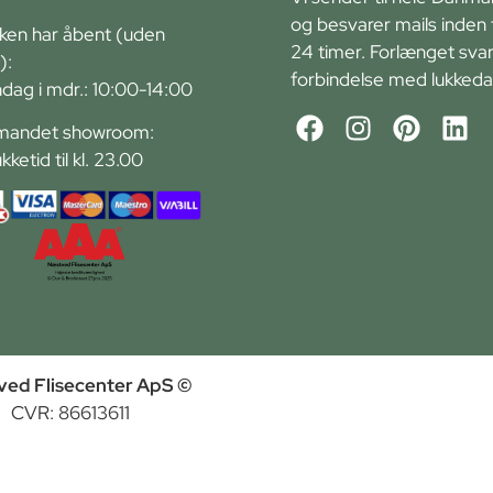
og besvarer mails inden 
kken har åbent (uden
24 timer. Forlænget svart
):
forbindelse med lukkeda
ndag i mdr.: 10:00-14:00
andet showroom:
ukketid til kl. 23.00
ed Flisecenter ApS ©
CVR: 86613611