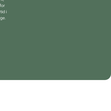
for
id i
ge.