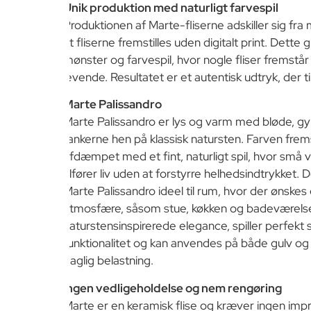
Unik produktion med naturligt farvespil
Produktionen af Marte-fliserne adskiller sig fra
at fliserne fremstilles uden digitalt print. Dette g
mønster og farvespil, hvor nogle fliser fremstå
levende. Resultatet er et autentisk udtryk, der t
Marte Palissandro
Marte Palissandro er lys og varm med bløde, gy
tankerne hen på klassisk natursten. Farven fre
afdæmpet med et fint, naturligt spil, hvor små v
tilfører liv uden at forstyrre helhedsindtrykket.
Marte Palissandro ideel til rum, hvor der ønskes
atmosfære, såsom stue, køkken og badeværels
naturstensinspirerede elegance, spiller perfe
funktionalitet og kan anvendes på både gulv o
daglig belastning.
Ingen vedligeholdelse og nem rengøring
Marte er en keramisk flise og kræver ingen impr