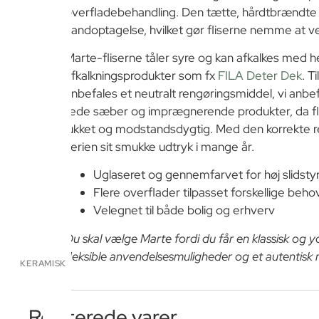
overfladebehandling. Den tætte, hårdtbrændte s
vandoptagelse, hvilket gør fliserne nemme at v
Marte-fliserne tåler syre og kan afkalkes med h
afkalkningsprodukter som fx
FILA Deter Dek
. T
anbefales et neutralt rengøringsmiddel, vi anbe
fede sæber og imprægnerende produkter, da fli
lukket og modstandsdygtig. Med den korrekte 
serien sit smukke udtryk i mange år.
Uglaseret og gennemfarvet for høj slidsty
Flere overflader tilpasset forskellige beho
Velegnet til både bolig og erhverv
Du skal vælge Marte fordi du får en klassisk og y
fleksible anvendelsesmuligheder og et autentisk
KERAMISK
Relaterede varer