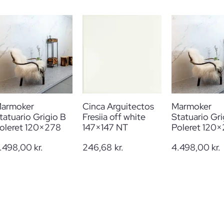
armoker
Cinca Arguitectos
Marmoker
tatuario Grigio B
Fresiia off white
Statuario Gri
oleret 120×278
147×147 NT
Poleret 120
.498,00
kr.
246,68
kr.
4.498,00
kr.