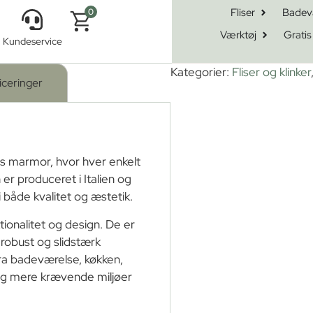
Fliser
Badev
0
Værktøj
Gratis
Kundeservice
ssandro Bocciardato 30×60
Kategorier:
Fliser og klinker
iceringer
ens marmor, hvor hver enkelt
 er produceret i Italien og
i både kvalitet og æstetik.
tionalitet og design. De er
robust og slidstærk
fra badeværelse, køkken,
r og mere krævende miljøer