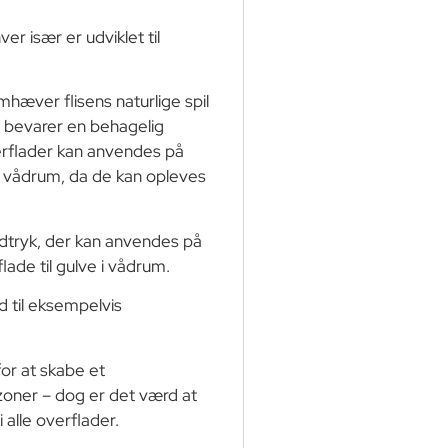
ver især er udviklet til
mhæver flisens naturlige spil
e bevarer en behagelig
erflader kan anvendes på
 i vådrum, da de kan opleves
 udtryk, der kan anvendes på
ade til gulve i vådrum.
d til eksempelvis
or at skabe et
ner – dog er det værd at
 alle overflader.