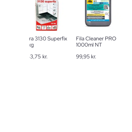
Mira 3130 Superfix
Fila Cleaner PRO
15kg
1000ml NT
233,75
kr.
99,95
kr.