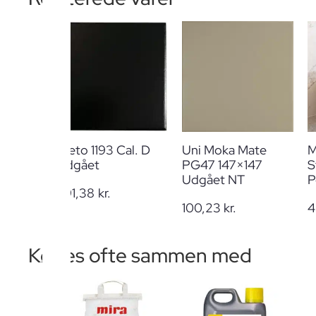
Preto 1193 Cal. D
Uni Moka Mate
M
Udgået
PG47 147×147
S
Udgået NT
P
291,38
kr.
100,23
kr.
4
Købes ofte sammen med