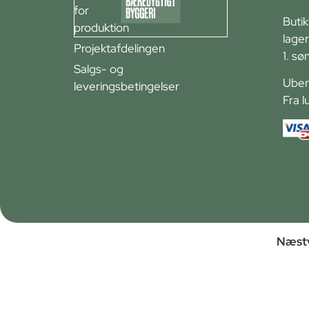
for
Buti
produktion
lager
Projektafdelingen
1. sø
Salgs- og
Ubem
leveringsbetingelser
Fra l
Næstv