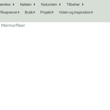
ærelse
Køkken
Natursten
Tilbehør
 fliseprøver
Butik
Projekt
Viden og inspiration
,
Marmorfliser