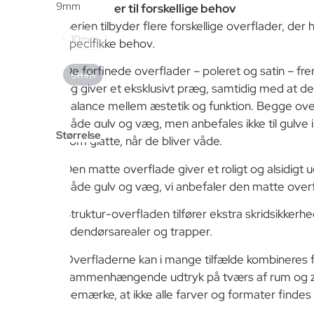
9mm
Overflader til forskellige behov
Serien tilbyder flere forskellige overflader, der h
10mm
specifikke behov.
De forfinede overflader – poleret og satin – fre
9mm
og giver et eksklusivt præg, samtidig med at d
balance mellem æstetik og funktion. Begge ov
både gulv og væg, men anbefales ikke til gulve
Størrelse
som glatte, når de bliver våde.
Den matte overflade giver et roligt og alsidigt
både gulv og væg, vi anbefaler den matte overfl
Struktur-overfladen tilfører ekstra skridsikkerhe
udendørsarealer og trapper.
Overfladerne kan i mange tilfælde kombineres f
sammenhængende udtryk på tværs af rum og zo
bemærke, at ikke alle farver og formater findes i