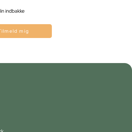
din indbakke
Tilmeld mig
rk,