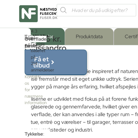
Forside
/
4.3
Shop
/
Fliser og klinker
/
Marmorfliser
/ Marte Pali
Beskrivelse
Produktdata
Certif
Marte
437,06
kr.
Ikke
på
Produktet
Serie
Overflade
:
Google
er
på
farve
Struktur
:
Palissandro
pr.
baseret
ikke
PALISSANDRO
lager
Bocciardato
M²
Marte
på
på
Få et
Mat
214
lager
30×60
tilbud
anmeldelser
–
Marte er en tidløs fliseserie inspireret af natur
Poleret
Kontakt
flise fremstår med sit eget unikke udtryk. Serien
os
bygger på mange års erfaring, hvilket afspejles 
for
Satin
nærmere
Fliserne er udviklet med fokus på at forene funk
information
uglaserede og gennemfarvede, hvilket giver en 
Struktur
overflade, der kan anvendes i alle typer rum – 
stue, entré og værelser – til garager, terrasse
som værksteder og industri.
Tykkelse
: