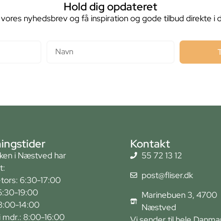
Hold dig opdateret
 vores nyhedsbrev og få inspiration og gode tilbud direkte i 
Navn
ingstider
Kontakt
kken i Næstved har
55 72 13 12
t:
post@fliser.dk
tors: 6:30-17:00
6:30-19:00
Marinebuen 3, 4700
 8:00-14:00
Næstved
r i mdr.: 8:00-16:00
Vi sender til hele Danma