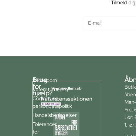
Tilmeld dig
E-mail
Brug
Åbn
Showroom
for
Buti
Varereturnering
hjælp?
åben
Cookies og
Man-
persondatapolitik
Fre: 
Handelsbetingelser
Lør:
Tolerencer
1. lø
for