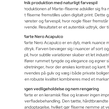
Unik produktion med naturligt farvespil
Produktionen af Marte-fliserne adskiller sig fra
at fliserne fremstilles uden digitalt print. Dette g
mønster og farvespil, hvor nogle fliser fremstå
levende. Resultatet er et autentisk udtryk, der t
Marte Nero Acapulco
Marte Nero Acapulco er en dyb, mørk nuance me
udtryk. Farven bevæger sig i nuancer af sort o
spil, hvor subtile variationer skaber et let indu
tilfører rummet tyngde og elegance og egner si
indretninger, hvor der ønskes kontrast og kant
anvendes på gulv og væg i både private boliger
den robuste kvalitet kombineres med et markant 
Ingen vedligeholdelse og nem rengøring
Marte er en keramisk flise og kræver ingen impr
overfladebehandling. Den tætte, hårdtbrændte s
vandoptagelse, hvilket gør fliserne nemme at v