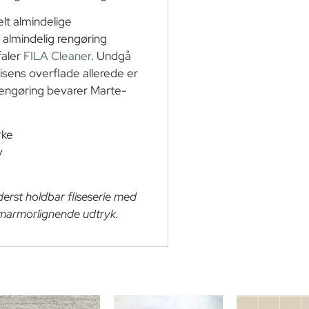
elt almindelige
il almindelig rengøring
faler
FILA Cleaner
. Undgå
sens overflade allerede er
rengøring bevarer Marte-
rke
v
derst holdbar fliseserie med
 marmorlignende udtryk.