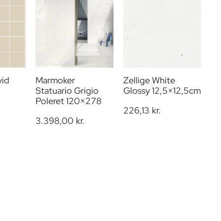
vid
Marmoker
Zellige White
Statuario Grigio
Glossy 12,5×12,5cm
Poleret 120×278
226,13
kr.
3.398,00
kr.