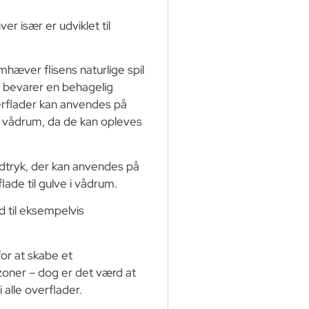
ver især er udviklet til
mhæver flisens naturlige spil
e bevarer en behagelig
erflader kan anvendes på
 i vådrum, da de kan opleves
 udtryk, der kan anvendes på
ade til gulve i vådrum.
d til eksempelvis
or at skabe et
ner – dog er det værd at
 alle overflader.