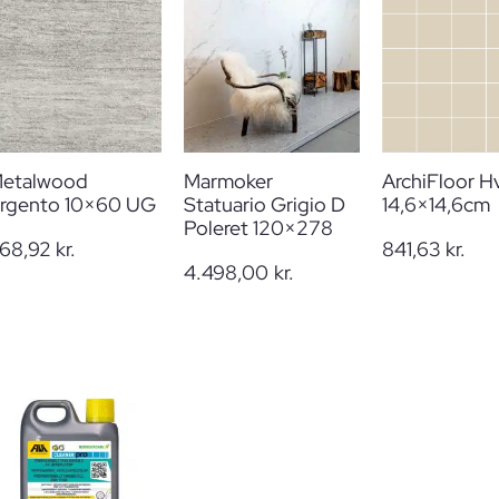
etalwood
Marmoker
ArchiFloor H
rgento 10×60 UG
Statuario Grigio D
14,6×14,6cm
Poleret 120×278
68,92
kr.
841,63
kr.
4.498,00
kr.