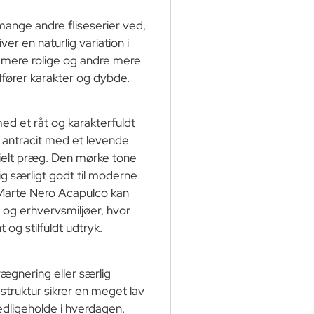
 mange andre fliseserier ved,
iver en naturlig variation i
r mere rolige og andre mere
ilfører karakter og dybde.
d et råt og karakterfuldt
g antracit med et levende
strielt præg. Den mørke tone
g særligt godt til moderne
. Marte Nero Acapulco kan
 og erhvervsmiljøer, hvor
og stilfuldt udtryk.
ægnering eller særlig
truktur sikrer en meget lav
edligeholde i hverdagen.