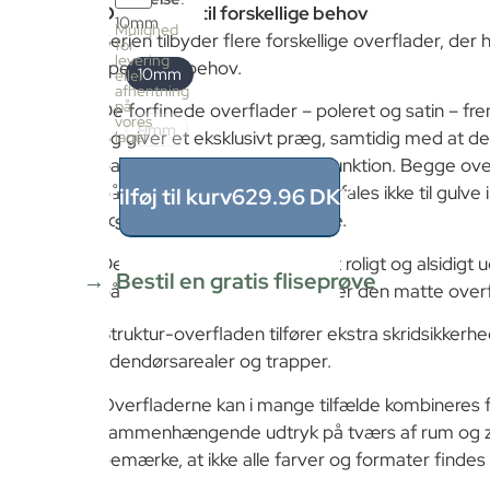
fliser
Overflader til forskellige behov
10mm
pr.
Mulighed
Serien tilbyder flere forskellige overflader, der h
kasse
for
levering
4
specifikke behov.
10mm
eller
stk
afhentning
≈
på
De forfinede overflader – poleret og satin – fre
vores
1.44m²
9mm
og giver et eksklusivt præg, samtidig med at d
lager
Pris
balance mellem æstetik og funktion. Begge ov
pr.
kasse
både gulv og væg, men anbefales ikke til gulve
Tilføj til kurv
629.96
DKK
629.96
som glatte, når de bliver våde.
Størrelse
DKK
1.44
m²
Den matte overflade giver et roligt og alsidigt
÷
Bestil en gratis fliseprøve
både gulv og væg, vi anbefaler den matte overfl
1.44m²
≈
Struktur-overfladen tilfører ekstra skridsikkerhe
1
x
udendørsarealer og trapper.
629.96
=
Overfladerne kan i mange tilfælde kombineres f
629.96
sammenhængende udtryk på tværs af rum og zo
DKK
bemærke, at ikke alle farver og formater findes i