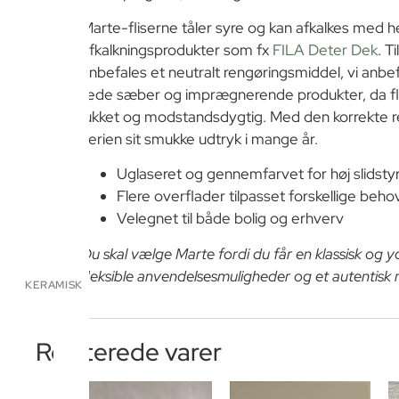
Marte-fliserne tåler syre og kan afkalkes med h
afkalkningsprodukter som fx
FILA Deter Dek
. T
anbefales et neutralt rengøringsmiddel, vi anbe
fede sæber og imprægnerende produkter, da fli
lukket og modstandsdygtig. Med den korrekte 
serien sit smukke udtryk i mange år.
Uglaseret og gennemfarvet for høj slidsty
Flere overflader tilpasset forskellige beho
Velegnet til både bolig og erhverv
Du skal vælge Marte fordi du får en klassisk og y
fleksible anvendelsesmuligheder og et autentisk
KERAMISK
Relaterede varer