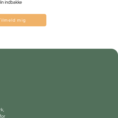
din indbakke
Tilmeld mig
rk,
for