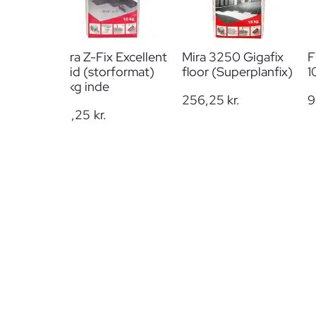
Mira Z-Fix Excellent
Mira 3250 Gigafix
F
hvid (storformat)
floor (Superplanfix)
1
10kg inde
256,25
kr.
9
181,25
kr.