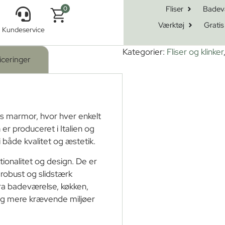
Fliser
Badev
0
Værktøj
Gratis
Kundeservice
 Acapulco 60×60
Kategorier:
Fliser og klinker
iceringer
ens marmor, hvor hver enkelt
 er produceret i Italien og
i både kvalitet og æstetik.
tionalitet og design. De er
robust og slidstærk
fra badeværelse, køkken,
r og mere krævende miljøer