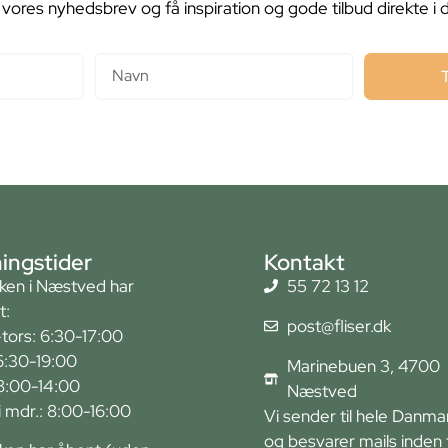
 vores nyhedsbrev og få inspiration og gode tilbud direkte i 
Navn
ingstider
Kontakt
kken i Næstved har
55 72 13 12
t:
post@fliser.dk
tors: 6:30-17:00
6:30-19:00
Marinebuen 3, 4700
 8:00-14:00
Næstved
r i mdr.: 8:00-16:00
Vi sender til hele Danma
og besvarer mails inden 