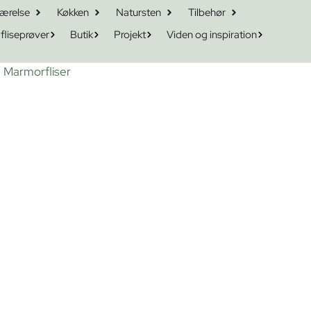
ærelse
Køkken
Natursten
Tilbehør
 fliseprøver
Butik
Projekt
Viden og inspiration
,
Marmorfliser