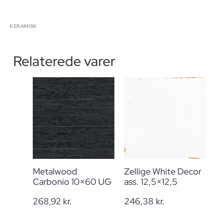
KERAMISK
Relaterede varer
Metalwood
Zellige White Decor
Carbonio 10×60 UG
ass. 12,5×12,5
268,92
kr.
246,38
kr.