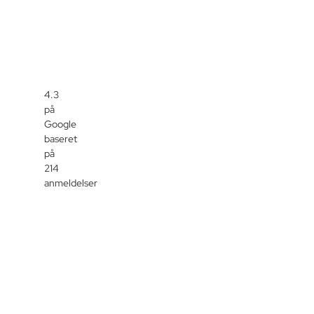
4.3
på
Google
baseret
på
214
anmeldelser