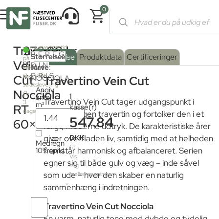
0
Forside
/
Shop
/
Fliser og klinker
/
Travertinfliser
/ Travertino Ve
Travertino
378,00
kr.
Leveringstid
2
15.84m
BEREGN
fra
Serie
Overflade
Størrelse
:
Beskrivelse
Produktdata
Certificeringer
på
fjernlager:
Vein
pr.
DIN
farve
Mat
:
lager
3
PRIS
uger
til
Cut
M²
NOCCIOLA
Travertino Vein Cut
strakslevering
Angiv
Mat
Nocciola
(1-
1
antal
Travertino Vein Cut tager udgangspunkt i
3
m²
RT
kasse(r)
dage)
naturens egen travertin og fortolker den i et
547.84
60×120
roligt, moderne udtryk. De karakteristiske årer
=
DKK
giver overfladen liv, samtidig med at helheden
Medregn
ⓘ
10% spild
fremstår harmonisk og afbalanceret. Serien
Vis
egner sig til både gulv og væg – inde såvel
mig
som ude – hvor den skaber en naturlig
mellemregningen
sammenhæng i indretningen.
Antal
Travertino Vein Cut Nocciola
fliser
En varm, naturlig tone med dybde og tydelig