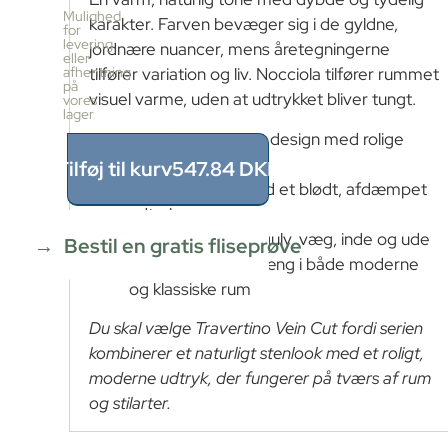
pr.
Mulighed
karakter. Farven bevæger sig i de gyldne,
kasse
for
levering
2
jordnære nuancer, mens åretegningerne
eller
stk
afhentning
tilfører variation og liv. Nocciola tilfører rummet
≈
på
visuel varme, uden at udtrykket bliver tungt.
vores
1.44m²
lager
Pris
Naturligt inspireret design med rolige
pr.
kasse
åretegninger
Tilføj til kurv
547.84
DKK
547.84
Mat overflade med et blødt, afdæmpet
DKK
udtryk
1.44
m²
÷
Velegnet til både gulv, væg, inde og ude
Bestil en gratis fliseprøve
1.44m²
Skaber sammenhæng i både moderne
≈
og klassiske rum
1
x
Du skal vælge Travertino Vein Cut fordi serien
547.84
=
kombinerer et naturligt stenlook med et roligt,
547.84
moderne udtryk, der fungerer på tværs af rum
DKK
og stilarter.