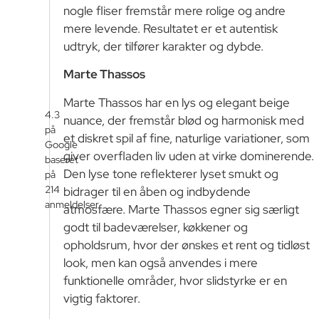
nogle fliser fremstår mere rolige og andre
mere levende. Resultatet er et autentisk
udtryk, der tilfører karakter og dybde.
Marte Thassos
Marte Thassos har en lys og elegant beige
4.3
nuance, der fremstår blød og harmonisk med
på
et diskret spil af fine, naturlige variationer, som
Google
giver overfladen liv uden at virke dominerende.
baseret
Den lyse tone reflekterer lyset smukt og
på
214
bidrager til en åben og indbydende
anmeldelser
atmosfære. Marte Thassos egner sig særligt
godt til badeværelser, køkkener og
opholdsrum, hvor der ønskes et rent og tidløst
look, men kan også anvendes i mere
funktionelle områder, hvor slidstyrke er en
vigtig faktorer.