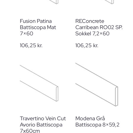
Fusion Patina
REConcrete
Battiscopa Mat
Carribean RO02 SP.
7×60
Sokkel 7,2×60
106,25
kr.
106,25
kr.
Travertino Vein Cut
Modena Grå
Avorio Battiscopa
Battiscopa 8×59,2
7x60cm