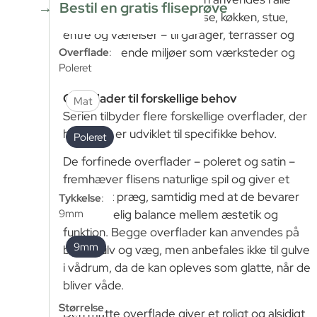
Bestil en gratis fliseprøve
typer rum – fra badeværelse, køkken, stue,
entré og værelser – til garager, terrasser og
Overflade
:
mere krævende miljøer som værksteder og
Poleret
industri.
Overflader til forskellige behov
Mat
Serien tilbyder flere forskellige overflader, der
hver især er udviklet til specifikke behov.
Poleret
De forfinede overflader – poleret og satin –
fremhæver flisens naturlige spil og giver et
eksklusivt præg, samtidig med at de bevarer
Tykkelse
:
9mm
en behagelig balance mellem æstetik og
funktion. Begge overflader kan anvendes på
9mm
både gulv og væg, men anbefales ikke til gulve
i vådrum, da de kan opleves som glatte, når de
bliver våde.
Størrelse
Den matte overflade giver et roligt og alsidigt