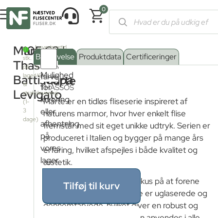
0
Forside
/
Shop
/
Fliser og klinker
/
Sokkelfliser
/ Marte Thassos B
Marte
105,63
kr.
Leveringstid
3
fra
Beskrivelse
Produktdata
Certificeringer
stk.
fjernlager:
Thassos
Serie
på
3
Mulighed
uger
lager
farve
:
Battiscopa
Marte
til
for
THASSOS
Levigato
strakslevering
levering
Marte er en tidløs fliseserie inspireret af
(1-
eller
3
naturens marmor, hvor hver enkelt flise
dage)
afhentning
fremstår med sit eget unikke udtryk. Serien er
på
produceret i Italien og bygger på mange års
vores
erfaring, hvilket afspejles i både kvalitet og
lager
æstetik.
Fliserne er udviklet med fokus på at forene
Tilføj til kurv
funktionalitet og design. De er uglaserede og
gennemfarvede, hvilket giver en robust og
slidstærk overflade, der kan anvendes i alle