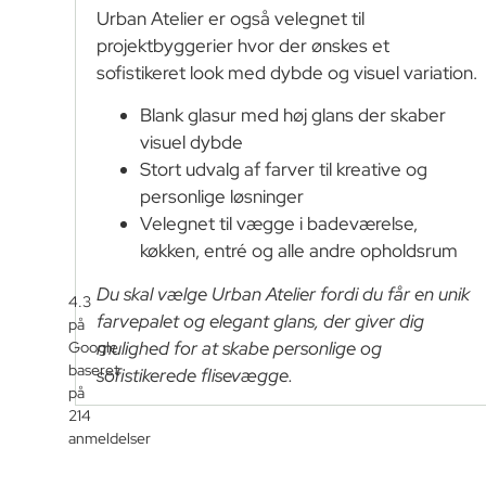
Urban Atelier er også velegnet til
projektbyggerier hvor der ønskes et
sofistikeret look med dybde og visuel variation.
Blank glasur med høj glans der skaber
visuel dybde
Stort udvalg af farver til kreative og
personlige løsninger
Velegnet til vægge i badeværelse,
køkken, entré og alle andre opholdsrum
Du skal vælge Urban Atelier fordi du får en unik
4.3
farvepalet og elegant glans, der giver dig
på
mulighed for at skabe personlige og
Google
baseret
sofistikerede flisevægge.
på
214
anmeldelser