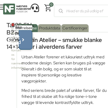
0
Forside
/
Shop
/
Fliser og klinker
/
Farvede fliser
/ Tangerina B23
Tangerina
539,51
kr.
Produktet
Ikke
Serie
Overflade
Størrelse
:
Beskrivelse
Produktdata
Certificeringer
er
B2300
pr.
på
farve
Blank
:
ikke
Få et
på
Glossy
M²
TANGERINA
Urban Atelier – smukke blanke
lager
tilbud
lager
Blank
14×14
fliser i alverdens farver
–
Kontakt
os
Urban Atelier forener et luksuriøst udtryk med
for
moderne design. Serien kan bruges på vægge
nærmere
information
overalt i din bolig, og er som skabt til at
inspirere til personlige og kreative
vægprojekter.
Med seriens brede palet af unikke farver, får du
frihed til at skabe alt fra rolige tone-i-tone
vægge til levende kontrastfyldte udtryk.