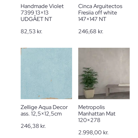
Handmade Violet
Cinca Arguitectos
7399 13×13
Fresiia off white
UDGÅET NT
147×147 NT
82,53
kr.
246,68
kr.
Zellige Aqua Decor
Metropolis
ass. 12,5×12,5cm
Manhattan Mat
120×278
246,38
kr.
2.998,00
kr.