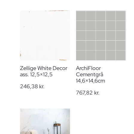
Zellige White Decor
ArchiFloor
ass. 12,5×12,5
Cementgrå
14,6×14,6cm
246,38
kr.
767,82
kr.