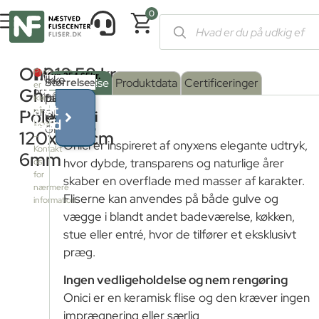
0
Forside
/
Shop
/
Fliser og klinker
/
Marmorfliser
/ Onici Ghiacci
Onici
1.018,58
kr.
Produktet
Ikke
Serie
Overflade
Størrelse
:
Beskrivelse
Produktdata
Certificeringer
er
Ghiaccio
pr.
på
farve
Blank
:
ikke
Få et
på
Poleret
M²
ONICI
lager
Onici
tilbud
lager
GHIACCIO
Blank
120x278cm
–
Onici er inspireret af onyxens elegante udtryk,
Kontakt
6mm
hvor dybde, transparens og naturlige årer
os
Mat
for
skaber en overflade med masser af karakter.
nærmere
Fliserne kan anvendes på både gulve og
information
vægge i blandt andet badeværelse, køkken,
stue eller entré, hvor de tilfører et eksklusivt
præg.
Ingen vedligeholdelse og nem rengøring
Onici er en keramisk flise og den kræver ingen
imprægnering eller særlig