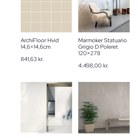
ArchiFloor Hvid
Marmoker Statuario
14,6×14,6cm
Grigio D Poleret
120×278
841,63
kr.
4.498,00
kr.