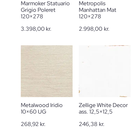
Marmoker Statuario
Metropolis
Grigio Poleret
Manhattan Mat
120×278
120×278
3.398,00
kr.
2.998,00
kr.
Metalwood Iridio
Zellige White Decor
10×60 UG
ass. 12,5×12,5
268,92
kr.
246,38
kr.