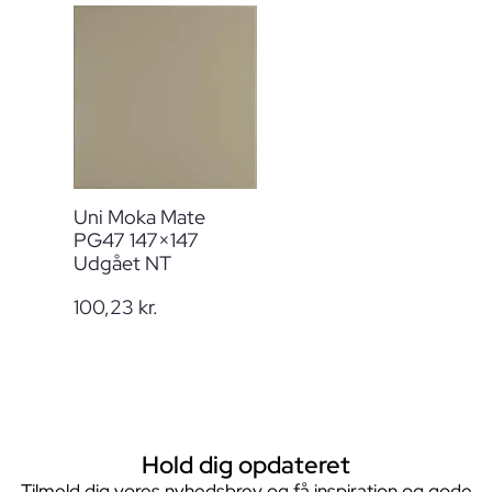
Uni Moka Mate
PG47 147×147
Udgået NT
100,23
kr.
Hold dig opdateret
Tilmeld dig vores nyhedsbrev og få inspiration og gode