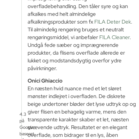
overfladebehandling. Den tåler syre og kan
afkalkes med helt almindelige
afkalkningsprodukter som fx
FILA Deter Dek
.
Til almindelig rengøring bruges et neutralt
rengøringsmiddel, vi anbefaler
FILA Cleaner
.
Undgå fede sæber og imprægnerende
produkter, da flisens overflade allerede er
lukket og modstandsdygtig overfor ydre
påvirkninger.
Onici Ghiaccio
En næsten hvid nuance med et let sløret
mønster indlejret i overfladen. De diskrete
beige undertoner bløder det lyse udtryk op og
giver flisen en behagelig varme, mens den
4.3
transparente karakter skaber et let, næsten
på
svævende udtryk. Resultatet er en elegant
Google
baseret
overflade, som bidrager til en lys, åben