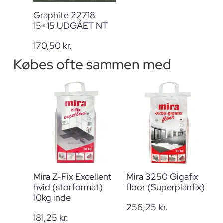
Graphite 22718
15×15 UDGÅET NT
170,50
kr.
Købes ofte sammen med
Mira Z-Fix Excellent
Mira 3250 Gigafix
hvid (storformat)
floor (Superplanfix)
10kg inde
256,25
kr.
181,25
kr.