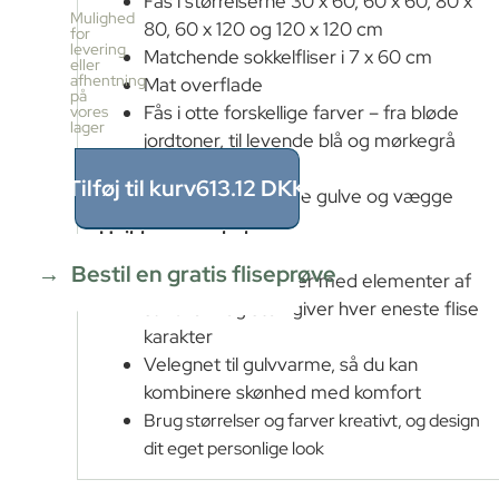
Fås i størrelserne 30 x 60, 60 x 60, 80 x
pr.
Mulighed
80, 60 x 120 og 120 x 120 cm
kasse
for
levering
2
Matchende sokkelfliser i 7 x 60 cm
eller
stk
afhentning
Mat overflade
≈
på
Fås i otte forskellige farver – fra bløde
vores
1.28m²
lager
Pris
jordtoner, til levende blå og mørkegrå
pr.
nuancer
kasse
Tilføj til kurv
613.12
DKK
Kan bruges på både gulve og vægge
613.12
DKK
Unikke egenskaber
1.28
m²
÷
Bestil en gratis fliseprøve
Naturlige farvetoner med elementer af
1.28m²
≈
sandkorn og sten giver hver eneste flise
1
karakter
x
Velegnet til gulvvarme, så du kan
613.12
kombinere skønhed med komfort
=
613.12
Brug størrelser og farver kreativt, og design
DKK
dit eget personlige look