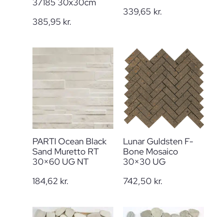
37185 30x30cm
339,65
kr.
385,95
kr.
PARTI Ocean Black
Lunar Guldsten F-
Sand Muretto RT
Bone Mosaico
30×60 UG NT
30×30 UG
184,62
kr.
742,50
kr.