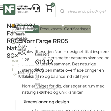
0
Forside
/
Shop
/
Fliser og klinker
/
Fliser med stenlook
/ Norr Fa
Norr
479,00
kr.
Produktet
BEREGN
Serie
Overflade
Størrelse
:
Beskrivelse
Produktdata
Certificeringer
skal
Farge
pr.
DIN
farve
Mat
:
sendes
PRIS
fra
RR05
M²
FARGE
Norr Farge RR05
vores
Angiv
Mat
Nat.
fjernlager
1
antal
Oplev fliseserien Norr – designet til at inspirere
–
m²
80×80
kasse(r)
Forventet
og forvandle. Her smelter naturens skønhed og
613.12
leveringstid
moderne design sammen. Det naturlige
er:
=
DKK
stenlook og den matte overflade bringer en
3
Medregn
uger
ⓘ
10% spild
følelse af ro og balance ind i dit hjem.
Vis
mig
Norr er valget for dig, der søger et rum med
mellemregningen
naturlig skønhed og unik karakter.
Dimensioner og design
Antal
fliser