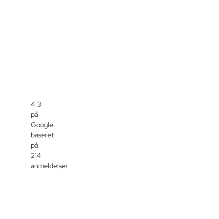
4.3
på
Google
baseret
på
214
anmeldelser