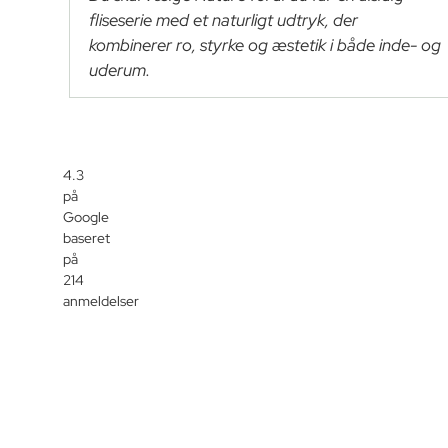
fliseserie med et naturligt udtryk, der
kombinerer ro, styrke og æstetik i både inde- og
uderum.
4.3
på
Google
baseret
på
214
anmeldelser