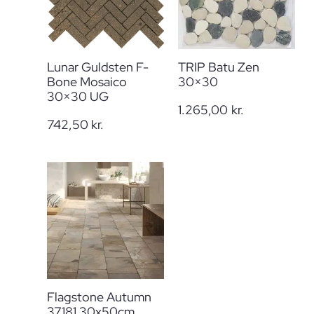
Lunar Guldsten F-
TRIP Batu Zen
Bone Mosaico
30×30
30×30 UG
1.265,00
kr.
742,50
kr.
Flagstone Autumn
37181 30x50cm