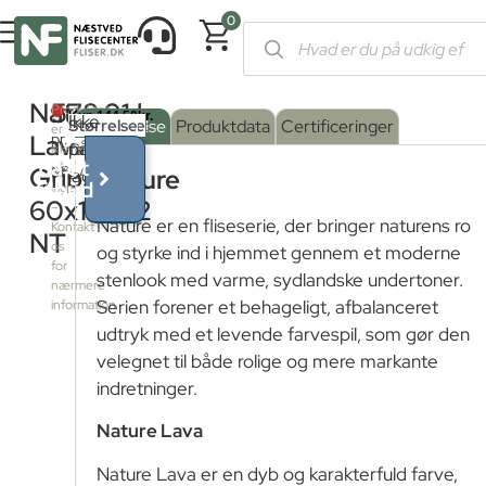
0
Forside
/
Shop
/
Fliser og klinker
/
Fliser med stenlook
/ Nature L
Nature
578,01
kr.
Produktet
Ikke
Serie
Overflade
Størrelse
:
Beskrivelse
Produktdata
Certificeringer
er
Lava
pr.
på
farve
Grip
:
ikke
Få et
på
Grip
M²
LAVA
Nature
lager
tilbud
lager
Grip
60x120x2
–
Nature er en fliseserie, der bringer naturens ro
Kontakt
NT
os
og styrke ind i hjemmet gennem et moderne
Mat
for
stenlook med varme, sydlandske undertoner.
nærmere
Serien forener et behageligt, afbalanceret
information
Satin
udtryk med et levende farvespil, som gør den
velegnet til både rolige og mere markante
indretninger.
Nature Lava
Nature Lava er en dyb og karakterfuld farve,