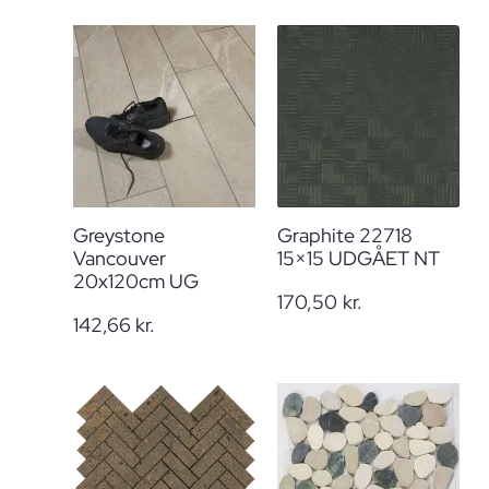
Greystone
Graphite 22718
Vancouver
15×15 UDGÅET NT
20x120cm UG
170,50
kr.
142,66
kr.