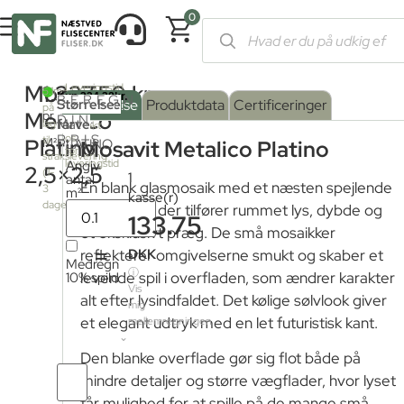
0
Forside
/
Shop
/
Fliser og klinker
/
Mosaik
/ Mosavit Metalico Pla
Mosavit
1.337,50
kr.
Leveringstid
2
5.1m
BEREGN
fra
Serie
Overflade
Størrelse
:
Beskrivelse
Produktdata
Certificeringer
på
fjernlager:
Metalico
pr.
DIN
farve
Mat
:
lager
Kontakt
PRIS
os
til
Platino
M²
PLATINO
Mosavit Metalico Platino
for
strakslevering
leveringstid
Angiv
Mat
2,5×2,5
(1-
1
antal
En blank glasmosaik med et næsten spejlende
3
m²
kasse(r)
dage)
sølvudtryk, der tilfører rummet lys, dybde og
133.75
et eksklusivt præg. De små mosaikker
=
DKK
reflekterer omgivelserne smukt og skaber et
Medregn
ⓘ
10% spild
levende spil i overfladen, som ændrer karakter
Vis
alt efter lysindfaldet. Det kølige sølvlook giver
mig
et elegant udtryk med en let futuristisk kant.
mellemregningen
Den blanke overflade gør sig flot både på
Antal
mindre detaljer og større vægflader, hvor lyset
fliser
får mulighed for at spille på de mange små