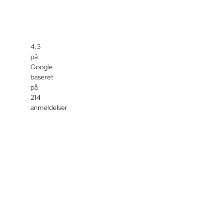
4.3
på
Google
baseret
på
214
anmeldelser