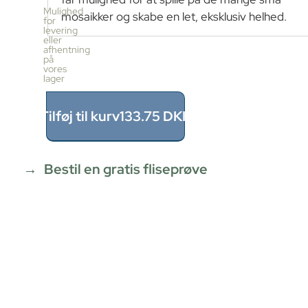
pr.
Mulighed
mosaikker og skabe en let, eksklusiv helhed.
kasse
for
levering
1
eller
stk
afhentning
≈
på
vores
0.1m²
lager
Pris
pr.
kasse
Tilføj til kurv
133.75
DKK
133.75
DKK
0.10
m²
÷
Bestil en gratis fliseprøve
0.1m²
≈
1
x
133.75
=
133.75
DKK