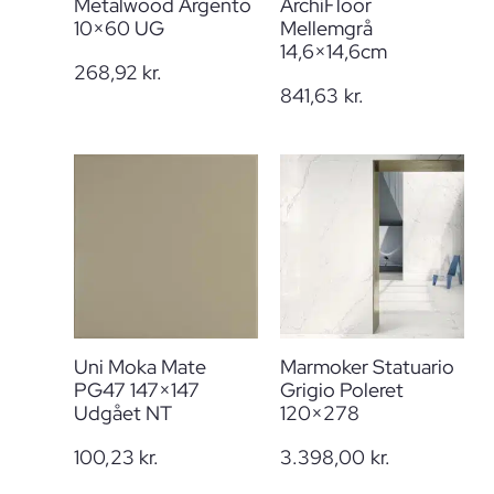
Metalwood Argento
ArchiFloor
10×60 UG
Mellemgrå
14,6×14,6cm
268,92
kr.
841,63
kr.
Uni Moka Mate
Marmoker Statuario
PG47 147×147
Grigio Poleret
Udgået NT
120×278
100,23
kr.
3.398,00
kr.