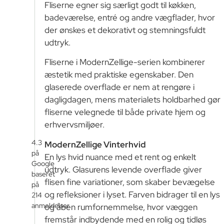
Fliserne egner sig særligt godt til køkken,
badeværelse, entré og andre vægflader, hvor
der ønskes et dekorativt og stemningsfuldt
udtryk.
Fliserne i ModernZellige-serien kombinerer
æstetik med praktiske egenskaber. Den
glaserede overflade er nem at rengøre i
dagligdagen, mens materialets holdbarhed gør
fliserne velegnede til både private hjem og
erhvervsmiljøer.
4.3
ModernZellige Vinterhvid
på
En lys hvid nuance med et rent og enkelt
Google
udtryk. Glasurens levende overflade giver
baseret
flisen fine variationer, som skaber bevægelse
på
og refleksioner i lyset. Farven bidrager til en lys
214
anmeldelser
og åben rumfornemmelse, hvor væggen
fremstår indbydende med en rolig og tidløs