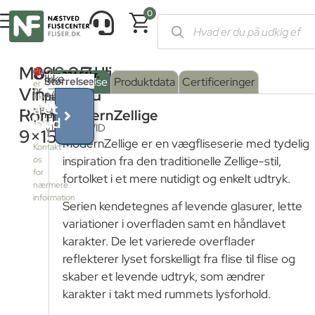
0
Forside
/
Shop
/
Fliser og klinker
/
Farvede fliser
/ ModernZellige
ModernZellige
898,05
kr.
Produktet
Ikke
Serie
Overflade
Størrelse
:
Beskrivelse
Produktdata
Certificeringer
er
Vinterhvid
pr.
på
farve
Blank
:
ikke
Få et
på
Rombe
M²
MZ
lager
ModernZellige
tilbud
lager
VINTERHVID
Blank
9×15
–
ModernZellige er en vægfliseserie med tydelig
Kontakt
inspiration fra den traditionelle Zellige-stil,
os
for
fortolket i et mere nutidigt og enkelt udtryk.
nærmere
information
Serien kendetegnes af levende glasurer, lette
variationer i overfladen samt en håndlavet
karakter. De let varierede overflader
reflekterer lyset forskelligt fra flise til flise og
skaber et levende udtryk, som ændrer
karakter i takt med rummets lysforhold.