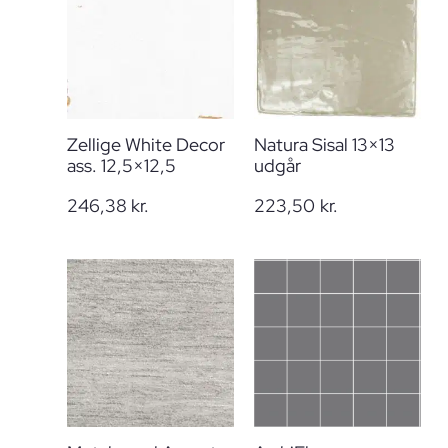
Zellige White Decor
Natura Sisal 13×13
ass. 12,5×12,5
udgår
246,38
kr.
223,50
kr.