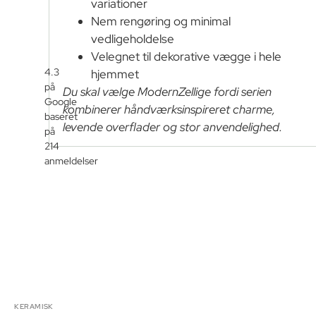
variationer
Nem rengøring og minimal
vedligeholdelse
Velegnet til dekorative vægge i hele
4.3
hjemmet
på
Du skal vælge ModernZellige fordi serien
Google
kombinerer håndværksinspireret charme,
baseret
levende overflader og stor anvendelighed.
på
214
anmeldelser
KERAMISK