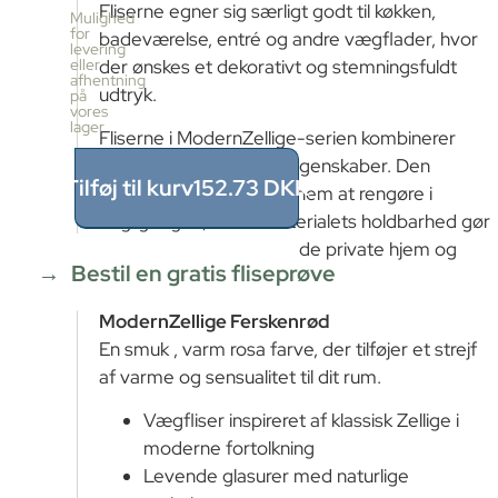
Fliserne egner sig særligt godt til køkken,
pr.
Mulighed
kasse
for
badeværelse, entré og andre vægflader, hvor
levering
25
der ønskes et dekorativt og stemningsfuldt
eller
stk
afhentning
udtryk.
≈
på
vores
0.17m²
lager
Fliserne i ModernZellige-serien kombinerer
Pris
pr.
æstetik med praktiske egenskaber. Den
kasse
Tilføj til kurv
152.73
DKK
glaserede overflade er nem at rengøre i
152.73
dagligdagen, mens materialets holdbarhed gør
DKK
0.17
m²
fliserne velegnede til både private hjem og
÷
Bestil en gratis fliseprøve
erhvervsmiljøer.
0.17m²
≈
ModernZellige Ferskenrød
1
En smuk , varm rosa farve, der tilføjer et strejf
x
152.73
af varme og sensualitet til dit rum.
=
152.73
Vægfliser inspireret af klassisk Zellige i
DKK
moderne fortolkning
Levende glasurer med naturlige