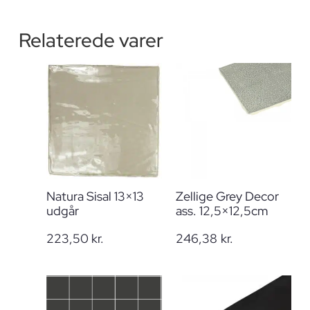
Relaterede varer
Natura Sisal 13×13
Zellige Grey Decor
udgår
ass. 12,5×12,5cm
223,50
kr.
246,38
kr.