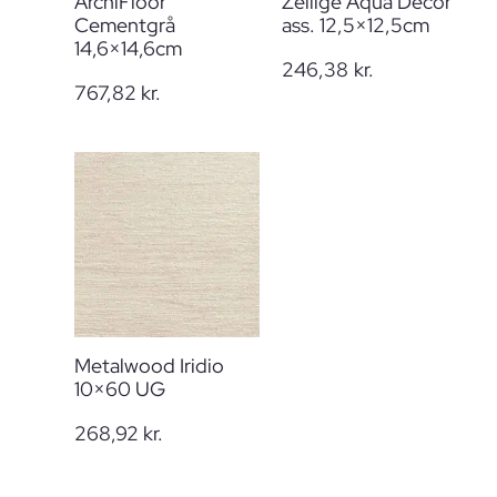
ArchiFloor
Zellige Aqua Decor
Cementgrå
ass. 12,5×12,5cm
14,6×14,6cm
246,38
kr.
767,82
kr.
Metalwood Iridio
10×60 UG
268,92
kr.