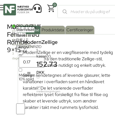
0
Forside
/
Shop
/
Fliser og klinker
/
Farvede fliser
/ ModernZellige
ModernZellige
898,05
kr.
Leveringstid
2
10.2m
BEREGN
fra
Serie
Overflade
Størrelse
:
Beskrivelse
Produktdata
Certificeringer
på
fjernlager:
Ferskenrød
pr.
DIN
farve
Blank
:
lager
Kontakt
PRIS
os
til
Rombe
M²
MZ
ModernZellige
for
Blank
strakslevering
FERSKENRØD
leveringstid
Angiv
9×15
(1-
1
antal
ModernZellige er en vægfliseserie med tydelig
3
m²
kasse(r)
inspiration fra den traditionelle Zellige-stil,
dage)
152.73
fortolket i et mere nutidigt og enkelt udtryk.
=
DKK
Medregn
Serien kendetegnes af levende glasurer, lette
ⓘ
10% spild
variationer i overfladen samt en håndlavet
Vis
mig
karakter. De let varierede overflader
mellemregningen
reflekterer lyset forskelligt fra flise til flise og
skaber et levende udtryk, som ændrer
karakter i takt med rummets lysforhold.
Antal
fliser