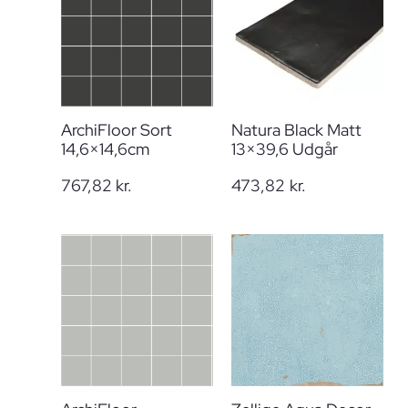
ArchiFloor Sort
Natura Black Matt
14,6×14,6cm
13×39,6 Udgår
767,82
kr.
473,82
kr.