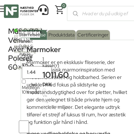
0
Forside
/
Shop
/
Fliser og klinker
/
Marmorfliser
/ Marmoker Verde
Marmoker
698,00
kr.
Leveringstid
2
51.84m
BEREGN
fra
Serie
Overflade
Størrelse
:
Beskrivelse
Produktdata
Certificeringer
på
fjernlager:
Verde
pr.
DIN
farve
Poleret
:
lager
3
PRIS
uger
til
Aver
M²
VERDE
Marmoker
strakslevering
AVER
Angiv
Blank
Poleret
(1-
1
antal
Marmoker er en eksklusiv fliseserie, der
3
m²
60×120
kasse(r)
dage)
forener klassisk marmorinspiration med
Mat
1011.60
moderne kvalitet og holdbarhed. Serien er
=
DKK
udviklet med fokus på slidstyrke og
Poleret
Medregn
ⓘ
10% spild
modstandsdygtighed over for pletter, hvilket
Vis
gør den velegnet til både private hjem og
Satin
mig
kommercielle miljøer. Det elegante udtryk
mellemregningen
tilfører et strejf af luksus til rum, hvor æstetik
Sleben
og funktion går hånd i hånd.
Antal
fliser
Ingen vedligeholdelse og besværlig