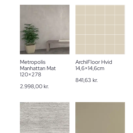
Metropolis
ArchiFloor Hvid
Manhattan Mat
14,6×14,6cm
120×278
841,63
kr.
2.998,00
kr.