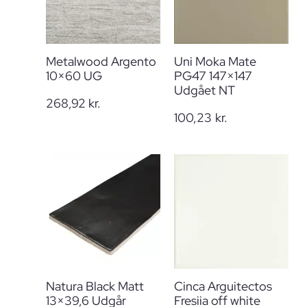
Metalwood Argento
Uni Moka Mate
10×60 UG
PG47 147×147
Udgået NT
268,92
kr.
100,23
kr.
Natura Black Matt
Cinca Arguitectos
13×39,6 Udgår
Fresiia off white