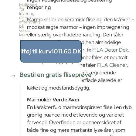
pr.
Mulighed
rengøring
kasse
for
levering
2
eller
Marmoker er en keramisk flise og den kræver –
stk
afhentning
≈
på
modsat ægte marmor – ingen imprægnering
vores
1.44m²
eller særlig overfladebehandling. Den tåler
lager
Pris
syre og kan afkalkes med helt almindelige
pr.
kasse
afkalkningsprodukter som fx
FILA Deter Dek
.
Tilføj til kurv
1011.60
DKK
1011.6
Til almindelig rengøring anbefales et neutralt
DKK
rengøringsmiddel, vi anbefaler
FILA Cleaner
.
1.44
m²
÷
Undgå fede sæber og imprægnerende
Bestil en gratis fliseprøve
1.44m²
produkter, da flisens overflade allerede er
≈
lukket og modstandsdygtig.
1
x
Marmoker Verde Aver
1011.6
=
En karakterfuld marmorinspireret flise i en dyb,
1011.60
grønlig nuance med et levende og varieret
DKK
farvespil. Overfladen er gennemskåret af
både fine og mere markante lyse årer, som