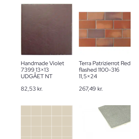
Handmade Violet
Terra Patrizierrot Red
7399 13×13
flashed 1100-316
UDGÅET NT
11,5×24
82,53
kr.
267,49
kr.