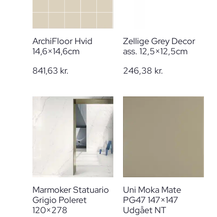
ArchiFloor Hvid
Zellige Grey Decor
14,6×14,6cm
ass. 12,5×12,5cm
841,63
kr.
246,38
kr.
Marmoker Statuario
Uni Moka Mate
Grigio Poleret
PG47 147×147
120×278
Udgået NT