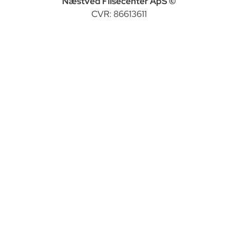
Næstved Flisecenter ApS ©
CVR: 86613611