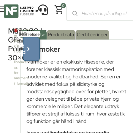
0
Forside
/
Shop
/
Fliser og klinker
/
Marmorfliser
/ Marmoker Grafi
Marmoker
628,00
kr.
Produktet
Ikke
Serie
Overflade
Størrelse
:
Beskrivelse
Produktdata
Certificeringer
er
Grafite
pr.
på
farve
Poleret
:
ikke
Få et
på
Poleret
M²
GRAFITE
Marmoker
lager
tilbud
lager
Blank
30×60
–
Marmoker er en eksklusiv fliseserie, der
Kontakt
os
forener klassisk marmorinspiration med
Mat
for
moderne kvalitet og holdbarhed. Serien er
nærmere
udviklet med fokus på slidstyrke og
information
Poleret
modstandsdygtighed over for pletter, hvilket
gør den velegnet til både private hjem og
Satin
kommercielle miljøer. Det elegante udtryk
tilfører et strejf af luksus til rum, hvor æstetik
Sleben
og funktion går hånd i hånd.
Ingen vedligeholdelse og besværlig