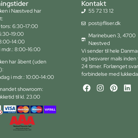
ingstider
Kontakt
kken i Næstved har
55 72 13 12
t:
post@fliser.dk
tors: 6:30-17:00
6:30-19:00
Marinebuen 3, 4700
 8:00-14:00
Næstved
r i mdr.: 8:00-16:00
Vi sender til hele Danma
og besvarer mails inden 
kken har åbent (uden
24 timer. Forlænget svart
):
forbindelse med lukkeda
ndag i mdr.: 10:00-14:00
andet showroom:
ukketid til kl. 23.00