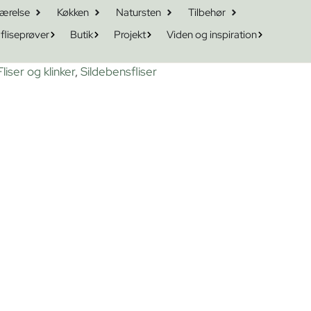
ærelse
Køkken
Natursten
Tilbehør
 fliseprøver
Butik
Projekt
Viden og inspiration
Fliser og klinker
,
Sildebensfliser