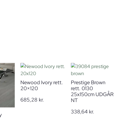
Newood Ivory rett.
Prestige Brown
20×120
rett. 0130
25x150cm UDGÅR
685,28
kr.
NT
338,64
kr.
y