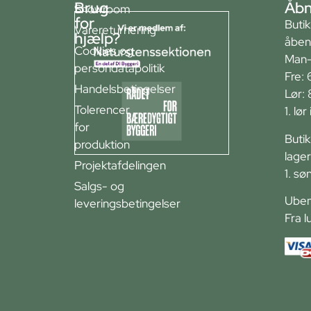
Brug
Åbn
Showroom
for
Buti
Varereturnering
hjælp?
åben
Cookies og
Man-
persondatapolitik
Fre: 
Handelsbetingelser
Lør:
Tolerencer
1. lø
for
Buti
produktion
lager
Projektafdelingen
1. sø
Salgs- og
Ubem
leveringsbetingelser
Fra l