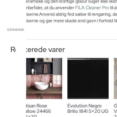
keramiske og den kraftige glasur suger ikke skidt 
anbefaler, at du anvender
FILA Cleaner Pro
til 
fliserne.Anvend aldrig fed sæbe til rengøring, 
fliserne og gør mere skade end gavn i forhold til
KERAMISK
Relaterede varer
Artisan Rose
Evolution Negro
G
Mallow 24466
Brillo 1841 5×20 UG
V
6,5×20
2