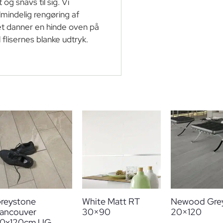
og snavs til sig. Vi
almindelig rengøring af
det danner en hinde oven på
 flisernes blanke udtryk.
reystone
White Matt RT
Newood Gre
ancouver
30×90
20×120
0x120cm UG