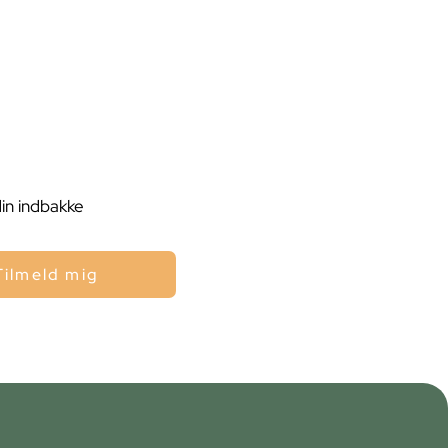
din indbakke
Tilmeld mig