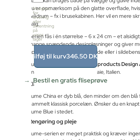
Lume kan bruges både på vægge og gulve inden
fliser
pr.
du er opmærksom på den glatte overflade, hvis d
Mulighed
kasse
for
i vådrum – fx i brusekabinen. Her vil en mere skr
levering
36
eller
valg.
stk
afhentning
≈
på
vores
Serien fås i én størrelse – 6 x 24 cm – et alsidig
0.52m²
lager
Pris
mange spændende designløsninger og giver mul
pr.
opsætning, fx liggende, stående eller i sildebe
kasse
Tilføj til kurv
346.50
DKK
346.5
Lume har i 2019 vundet
Archiproducts Design
DKK
anerkendte flisemesse i Cersaie, Italien.
0.52
m²
÷
Bestil en gratis fliseprøve
Klassisk blå
0.52m²
≈
Lume China er dyb blå, den minder om den blå 
1
x
gammelt klassisk porcelæn. Ønsker du en knapt 
346.5
Lume Blue i stedet.
=
346.50
Rengøring og pleje
DKK
Lume-serien er meget praktisk og kræver ingen 