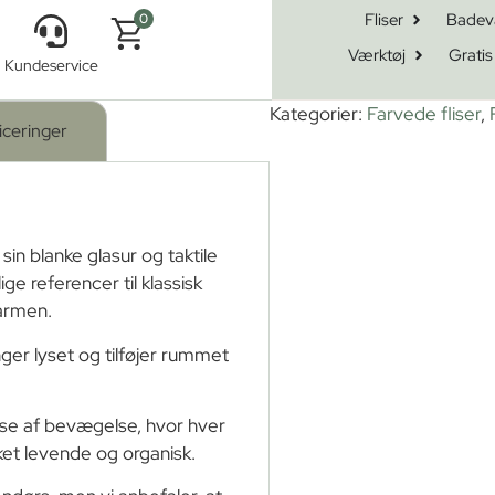
Fliser
Badev
0
Værktøj
Gratis
Kundeservice
na 6×24
Kategorier:
Farvede fliser
,
iceringer
 sin blanke glasur og taktile
e referencer til klassisk
harmen.
ger lyset og tilføjer rummet
lse af bevægelse, hvor hver
ket levende og organisk.