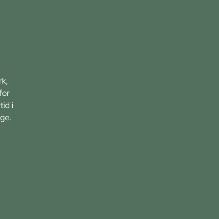
rk,
for
id i
ge.