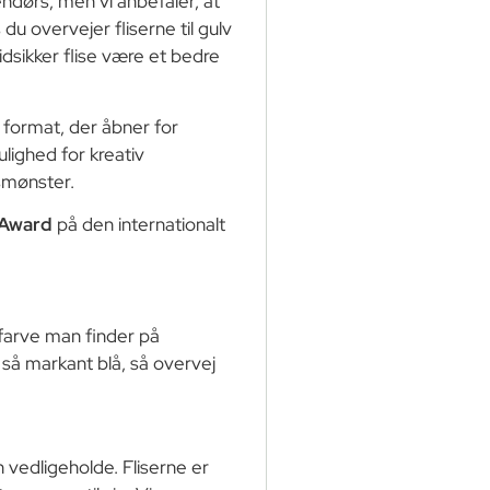
dørs, men vi anbefaler, at
u overvejer fliserne til gulv
idsikker flise være et bedre
t format, der åbner for
ighed for kreativ
nsmønster.
 Award
på den internationalt
farve man finder på
så markant blå, så overvej
vedligeholde. Fliserne er