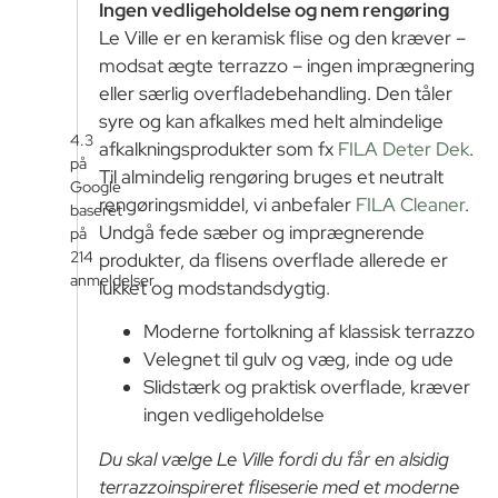
Ingen vedligeholdelse og nem rengøring
Le Ville er en keramisk flise og den kræver –
modsat ægte terrazzo – ingen imprægnering
eller særlig overfladebehandling. Den tåler
syre og kan afkalkes med helt almindelige
4.3
afkalkningsprodukter som fx
FILA Deter Dek
.
på
Til almindelig rengøring bruges et neutralt
Google
rengøringsmiddel, vi anbefaler
FILA Cleaner
.
baseret
Undgå fede sæber og imprægnerende
på
214
produkter, da flisens overflade allerede er
anmeldelser
lukket og modstandsdygtig.
Moderne fortolkning af klassisk terrazzo
Velegnet til gulv og væg, inde og ude
Slidstærk og praktisk overflade, kræver
ingen vedligeholdelse
Du skal vælge Le Ville fordi du får en alsidig
terrazzoinspireret fliseserie med et moderne