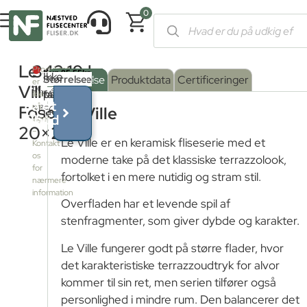
0
Forside
/
Shop
/
Fliser og klinker
/
Terrazzofliser
/ Le Ville Fosca
Le
342,19
kr.
Produktet
Ikke
Serie
Overflade
Størrelse
:
Beskrivelse
Produktdata
Certificeringer
er
Ville
pr.
på
farve
Mat
:
ikke
Få et
på
Foscari
M²
FOSCARI
Le Ville
lager
tilbud
lager
Grip
20×20
–
Le Ville er en keramisk fliseserie med et
Kontakt
os
moderne take på det klassiske terrazzolook,
Mat
for
fortolket i en mere nutidig og stram stil.
nærmere
information
Overfladen har et levende spil af
stenfragmenter, som giver dybde og karakter.
Le Ville fungerer godt på større flader, hvor
det karakteristiske terrazzoudtryk for alvor
kommer til sin ret, men serien tilfører også
personlighed i mindre rum. Den balancerer det