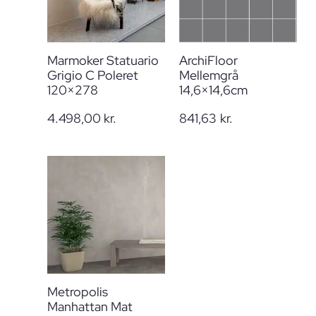
Marmoker Statuario
ArchiFloor
Grigio C Poleret
Mellemgrå
120×278
14,6×14,6cm
4.498,00
kr.
841,63
kr.
Metropolis
Manhattan Mat