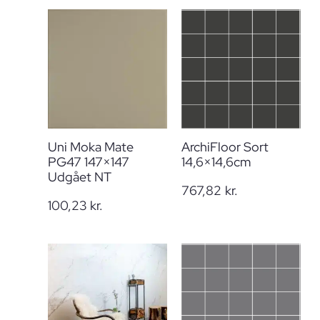
Uni Moka Mate
ArchiFloor Sort
PG47 147×147
14,6×14,6cm
Udgået NT
767,82
kr.
100,23
kr.