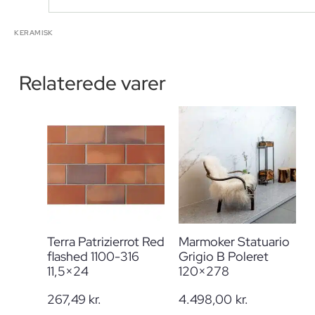
KERAMISK
Relaterede varer
Terra Patrizierrot Red
Marmoker Statuario
flashed 1100-316
Grigio B Poleret
11,5×24
120×278
267,49
kr.
4.498,00
kr.