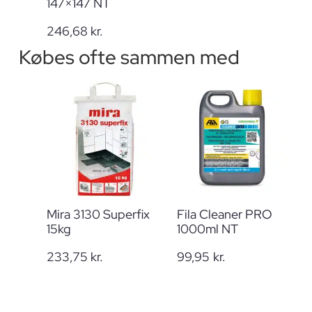
147×147 NT
246,68
kr.
Købes ofte sammen med
Mira 3130 Superfix
Fila Cleaner PRO
15kg
1000ml NT
233,75
kr.
99,95
kr.