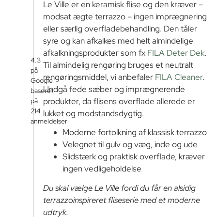
Le Ville er en keramisk flise og den kræver –
modsat ægte terrazzo – ingen imprægnering
eller særlig overfladebehandling. Den tåler
syre og kan afkalkes med helt almindelige
afkalkningsprodukter som fx
FILA Deter Dek
.
4.3
Til almindelig rengøring bruges et neutralt
på
rengøringsmiddel, vi anbefaler
FILA Cleaner
.
Google
Undgå fede sæber og imprægnerende
baseret
produkter, da flisens overflade allerede er
på
214
lukket og modstandsdygtig.
anmeldelser
Moderne fortolkning af klassisk terrazzo
Velegnet til gulv og væg, inde og ude
Slidstærk og praktisk overflade, kræver
ingen vedligeholdelse
Du skal vælge Le Ville fordi du får en alsidig
terrazzoinspireret fliseserie med et moderne
udtryk.