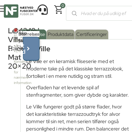
0
Forside
/
Shop
/
Fliser og klinker
/
Terrazzofliser
/ Le Ville Bado
Le
342,19
kr.
Produktet
Ikke
Serie
Overflade
Størrelse
:
Beskrivelse
Produktdata
Certificeringer
er
Ville
pr.
på
farve
Mat
:
ikke
Få et
på
Badoer
M²
BADOER
Le Ville
lager
tilbud
lager
Grip
Mat
–
Le Ville er en keramisk fliseserie med et
Kontakt
20×20
os
moderne take på det klassiske terrazzolook,
Mat
for
fortolket i en mere nutidig og stram stil.
nærmere
information
Overfladen har et levende spil af
stenfragmenter, som giver dybde og karakter.
Le Ville fungerer godt på større flader, hvor
det karakteristiske terrazzoudtryk for alvor
kommer til sin ret, men serien tilfører også
personlighed i mindre rum. Den balancerer det