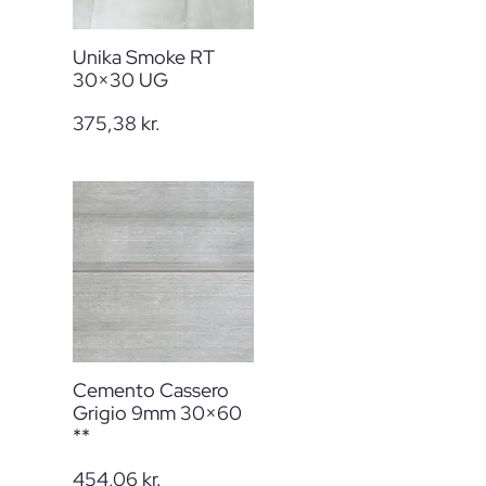
Unika Smoke RT
30×30 UG
375,38
kr.
Cemento Cassero
Grigio 9mm 30×60
**
454,06
kr.