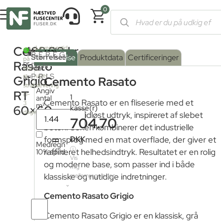
0
Forside
/
Shop
/
Fliser og klinker
/
Fliser med betonlook
/ Cement
Cemento
488,00
kr.
Leveringstid
2
4.32m
BEREGN
fra
Serie
Overflade
Størrelse
:
Beskrivelse
Produktdata
Certificeringer
på
fjernlager:
Rasato
pr.
DIN
farve
Mat
:
lager
3
PRIS
uger
til
Grigio
M²
RASATO
Cemento Rasato
strakslevering
GRIGIO
Angiv
Mat
RT
(1-
1
antal
Cemento Rasato er en fliseserie med et
3
m²
60×60
kasse(r)
dage)
urbant og tidløst udtryk, inspireret af slebet
Struktur
704.70
beton. Serien kombinerer det industrielle
=
DKK
formsprog med en mat overflade, der giver et
Medregn
ⓘ
10% spild
raffineret helhedsindtryk. Resultatet er en rolig
Vis
og moderne base, som passer ind i både
mig
klassiske og nutidige indretninger.
mellemregningen
Cemento Rasato Grigio
Antal
Cemento Rasato Grigio er en klassisk, grå
fliser