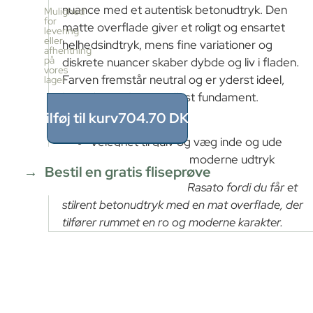
pr.
nuance med et autentisk betonudtryk. Den
Mulighed
kasse
for
matte overflade giver et roligt og ensartet
levering
4
eller
helhedsindtryk, mens fine variationer og
stk
afhentning
≈
på
diskrete nuancer skaber dybde og liv i fladen.
vores
1.44m²
Farven fremstår neutral og er yderst ideel,
lager
Pris
hvor der ønskes et tidløst fundament.
pr.
kasse
Tilføj til kurv
704.70
DKK
Mat betonlook
704.7
DKK
Velegnet til gulv og væg inde og ude
1.44
m²
Skaber et roligt og moderne udtryk
÷
Bestil en gratis fliseprøve
1.44m²
Du skal vælge Cemento Rasato fordi du får et
≈
stilrent betonudtryk med en mat overflade, der
1
x
tilfører rummet en ro og moderne karakter.
704.7
=
704.70
DKK