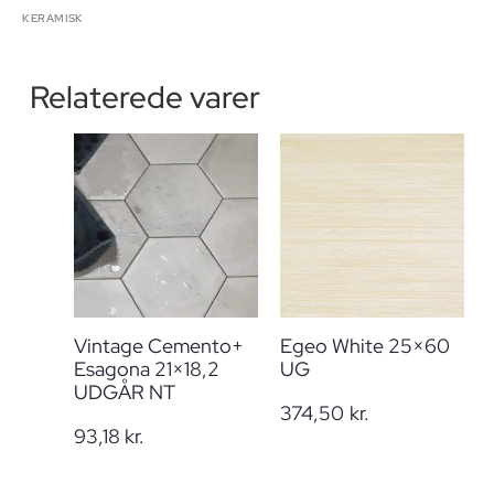
KERAMISK
Relaterede varer
Vintage Cemento+
Egeo White 25×60
Esagona 21×18,2
UG
UDGÅR NT
374,50
kr.
93,18
kr.