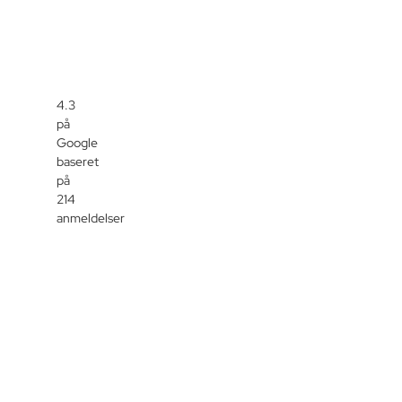
4.3
på
Google
baseret
på
214
anmeldelser