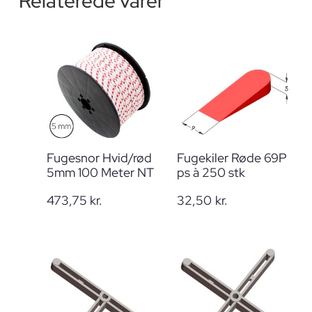
Relaterede varer
Fugesnor Hvid/rød
Fugekiler Røde 69P
5mm 100 Meter NT
ps à 250 stk
473,75
kr.
32,50
kr.