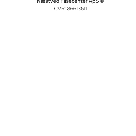
Næstved Flisecenter ApS ©
CVR: 86613611