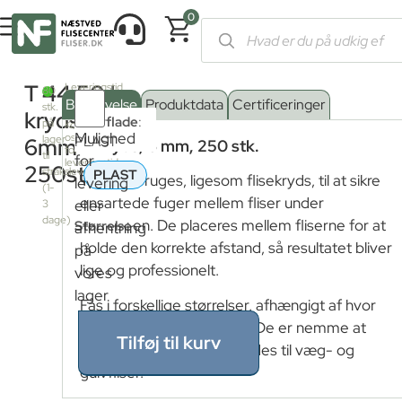
0
Forside
/
Shop
/
Værktøj
/
Værktøj til lægning
/
Flisekryds, fugesn
T
44,50
kr.
Leveringstid
80
fra
Beskrivelse
Produktdata
Certificeringer
stk.
fjernlager:
kryds
Overflade
:
på
Kontakt
Mulighed
os
lager
PLAST
6mm
T-kryds, 6 mm, 250 stk.
for
til
for
leveringstid
250stk
strakslevering
PLAST
T-kryds bruges, ligesom flisekryds, til at sikre
levering
(1-
ensartede fuger mellem fliser under
eller
3
dage)
lægningen. De placeres mellem fliserne for at
Størrelse
afhentning
holde den korrekte afstand, så resultatet bliver
på
lige og professionelt.
vores
lager
Fås i forskellige størrelser, afhængigt af hvor
bred en fuge man ønsker. De er nemme at
Tilføj til kurv
bruge og kan både anvendes til væg- og
gulvfliser.