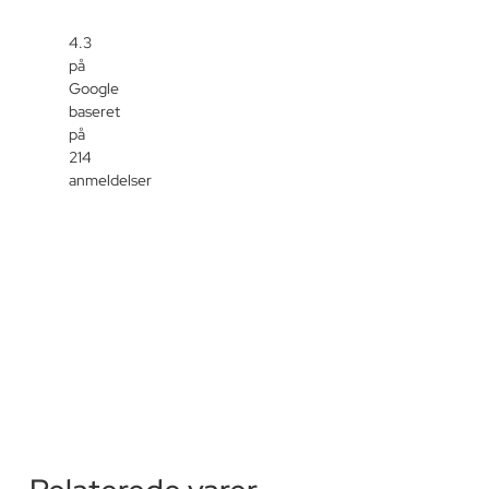
4.3
på
Google
baseret
på
214
anmeldelser