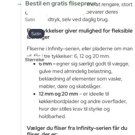
Bestil en gratis fliseprøve
De keramiske fliser er nemme at rengøre, stort
set vedligeholdelsesfri og bevarer deres
Overflade
:
smukke udtryk, selv ved daglig brug.
Satin
Flere tykkelser giver mulighed for fleksible
Satin
løsninger
Fliserne i Infinity-serien, eller pladerne om man
vil, fås i tre tykkelser: 6, 12 og 20 mm.
Størrelse
6 mm –
egner sig særligt godt til vægge,
gulve med almindelig belastning,
beklædning af elementer som vaske,
møbler, døre og skabslåger.
12 mm og 20 mm
– er ideelle til
køkkenbordplader og andre overflader,
hvor der stilles krav til styrke og
holdbarhed.
Vælger du fliser fra Infinity-serien får du
fliser, der er: