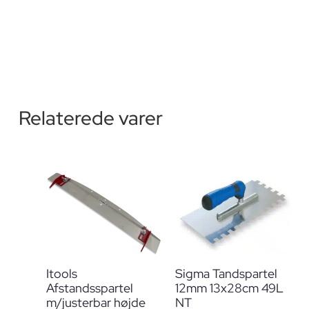
Relaterede varer
Itools
Sigma Tandspartel
Afstandsspartel
12mm 13x28cm 49L
m/justerbar højde
NT