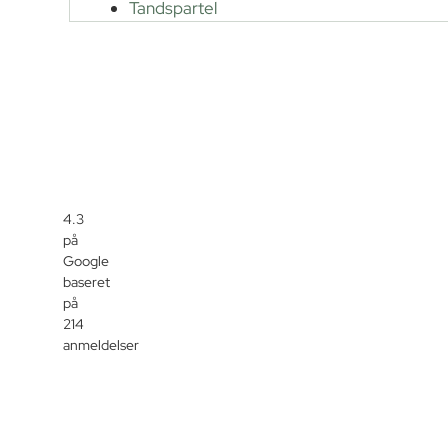
Tandspartel
4.3
på
Google
baseret
på
214
anmeldelser