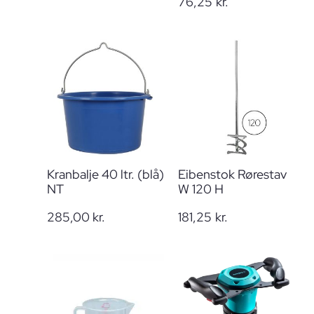
76,25
kr.
Kranbalje 40 ltr. (blå)
Eibenstok Rørestav
NT
W 120 H
285,00
kr.
181,25
kr.