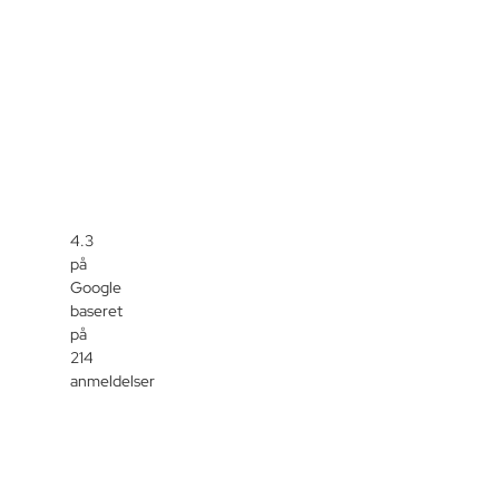
4.3
på
Google
baseret
på
214
anmeldelser