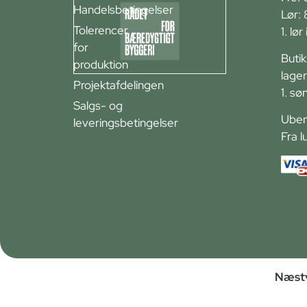
Handelsbetingelser
Lør:
Tolerencer
1. lø
for
Buti
produktion
lager
Projektafdelingen
1. sø
Salgs- og
Ubem
leveringsbetingelser
Fra l
Næstv