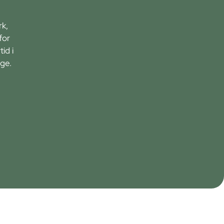
rk,
for
id i
ge.