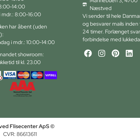
Marinebuen 3, 4700
 8:00-14:00
Næstved
r i mdr.: 8:00-16:00
Vi sender til hele Danma
og besvarer mails inden 
kken har åbent (uden
24 timer. Forlænget svart
):
forbindelse med lukkeda
ndag i mdr.: 10:00-14:00
andet showroom:
ukketid til kl. 23.00
ed Flisecenter ApS ©
CVR: 86613611