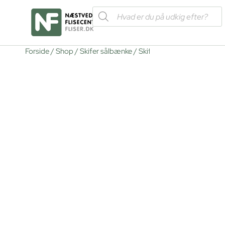
Forside
/
Shop
/
Skifer sålbænke
/ Skifer Sålbænk 1210X13