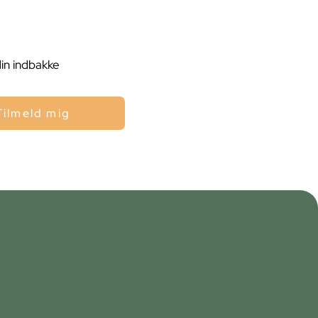
din indbakke
Tilmeld mig