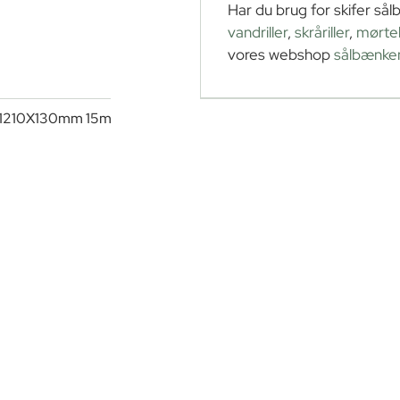
Har du brug for skifer sål
vandriller
,
skråriller
,
mørtelr
15 x 180 cm
vores webshop
sålbænke
15 x 200 cm
k 1210X130mm 15mm, SLEBEN
15 x 220 cm
18 x 121 cm
18 x 155 cm
18 x 200 cm
20 x 121 cm
20 x 133 cm