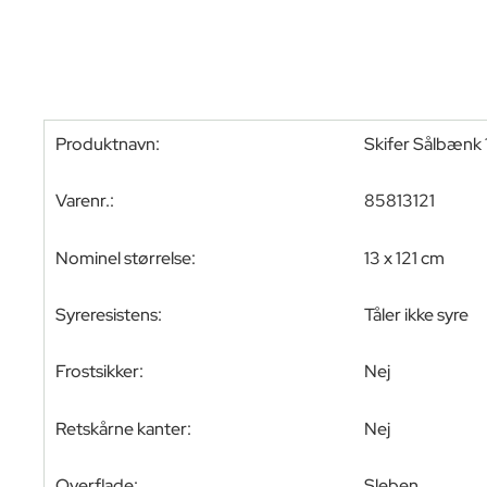
Produktnavn:
Skifer Sålbæn
Varenr.:
85813121
Nominel størrelse:
13 x 121 cm
Syreresistens:
Tåler ikke syre
Frostsikker:
Nej
Retskårne kanter:
Nej
Overflade:
Sleben