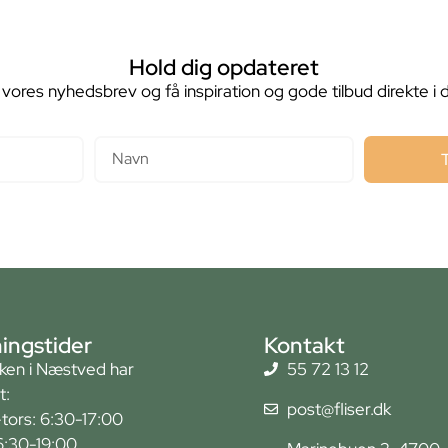
Hold dig opdateret
 vores nyhedsbrev og få inspiration og gode tilbud direkte i 
Navn
ingstider
Kontakt
kken i Næstved har
55 72 13 12
t:
post@fliser.dk
tors: 6:30-17:00
6:30-19:00