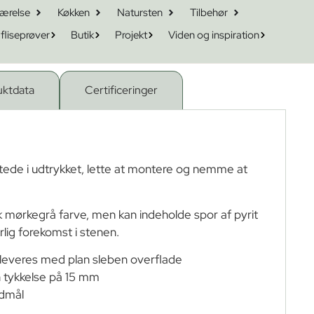
ærelse
Køkken
Natursten
Tilbehør
 fliseprøver
Butik
Projekt
Viden og inspiration
uktdata
Certificeringer
rtede i udtrykket, lette at montere og nemme at
sk mørkegrå farve, men kan indeholde spor af pyrit
rlig forekomst i stenen.
 leveres med plan sleben overflade
n tykkelse på 15 mm
rdmål