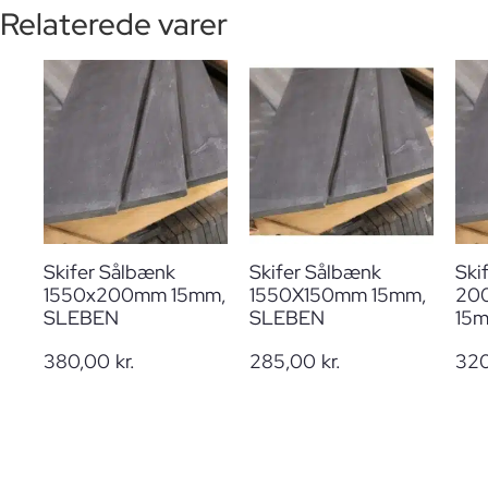
Relaterede varer
Skifer Sålbænk
Skifer Sålbænk
Ski
1550x200mm 15mm,
1550X150mm 15mm,
20
SLEBEN
SLEBEN
15
380,00
kr.
285,00
kr.
32