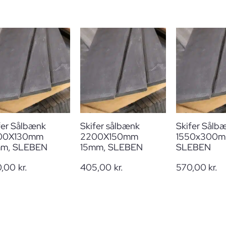
30 x 220 cm
Tykkelse
:
15mm
15mm
fer Sålbænk
Skifer sålbænk
Skifer Sålb
00X130mm
2200X150mm
1550x300m
mm, SLEBEN
15mm, SLEBEN
SLEBEN
0,00
kr.
405,00
kr.
570,00
kr.