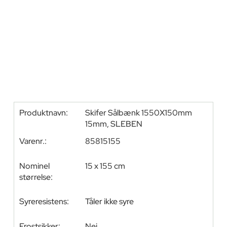
Produktnavn:
Skifer Sålbænk 1550X150mm
15mm, SLEBEN
Varenr.:
85815155
Nominel
15 x 155 cm
størrelse:
Syreresistens:
Tåler ikke syre
Frostsikker:
Nej