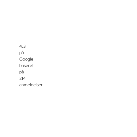
4.3
på
Google
baseret
på
214
anmeldelser