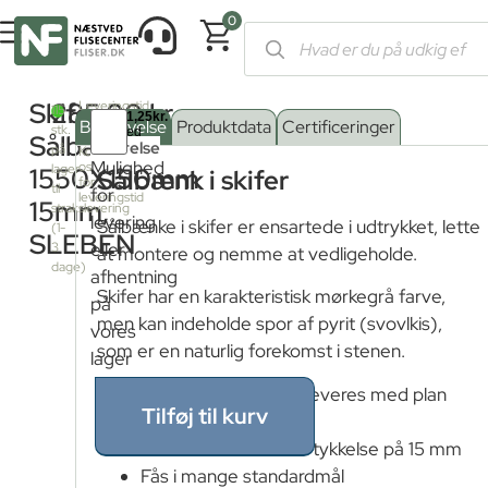
0
Forside
/
Shop
/
Skifer sålbænke
/ Skifer Sålbænk 1550X150m
Skifer
285,00
kr.
Leveringstid
115
fra
Beskrivelse
Produktdata
Certificeringer
stk.
fjernlager:
Sålbænk
Størrelse
på
Kontakt
Mulighed
os
lager
1550X150mm
Sålbænk i skifer
for
13 x 121 cm
til
for
leveringstid
15mm,
strakslevering
levering
Sålbænke i skifer er ensartede i udtrykket, lette
(1-
SLEBEN
13 x 155 cm
eller
3
at montere og nemme at vedligeholde.
dage)
afhentning
Skifer har en karakteristisk mørkegrå farve,
13 x 200 cm
på
men kan indeholde spor af pyrit (svovlkis),
vores
som er en naturlig forekomst i stenen.
lager
15 x 121 cm
Alle skifer sålbænke leveres med plan
Tilføj til kurv
15 x 133 cm
sleben overflade
Alle sålbænke har en tykkelse på 15 mm
15 x 155 cm
Fås i mange standardmål