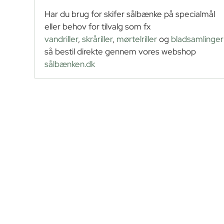
Har du brug for skifer sålbænke på specialmål
15 x 180 cm
eller behov for tilvalg som fx
vandriller
,
skråriller
,
mørtelriller
og
bladsamlinger
15 x 200 cm
så bestil direkte gennem vores webshop
sålbænken.dk
15 x 220 cm
18 x 121 cm
18 x 155 cm
18 x 200 cm
20 x 121 cm
20 x 133 cm