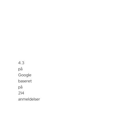
4.3
på
Google
baseret
på
214
anmeldelser