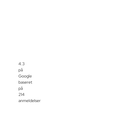
4.3
på
Google
baseret
på
214
anmeldelser