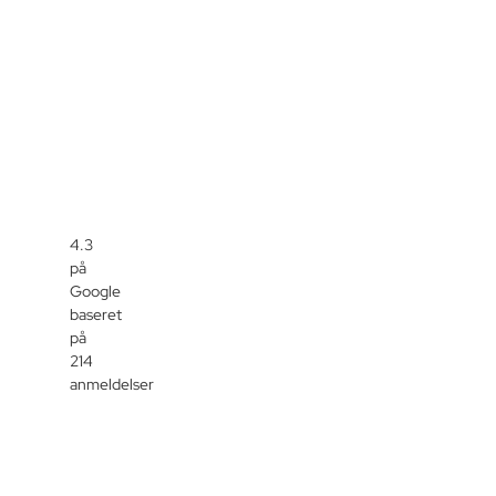
4.3
på
Google
baseret
på
214
anmeldelser