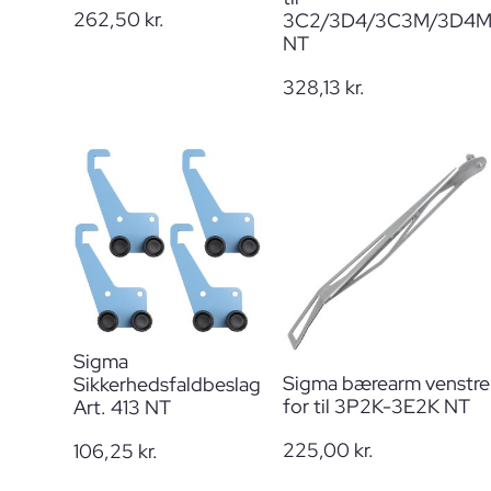
262,50
kr.
3C2/3D4/3C3M/3D4
NT
328,13
kr.
Sigma
Sigma bærearm venstre
Sikkerhedsfaldbeslag
for til 3P2K-3E2K NT
Art. 413 NT
225,00
kr.
106,25
kr.