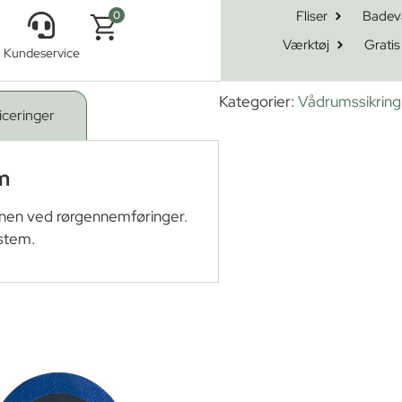
Fliser
Badev
0
Værktøj
Gratis
Kundeservice
anchet 32-60mm
Kategorier:
Vådrumssikring
iceringer
m
nen ved rørgennemføringer.
stem.