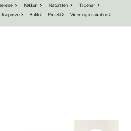
ærelse
Køkken
Natursten
Tilbehør
 fliseprøver
Butik
Projekt
Viden og inspiration