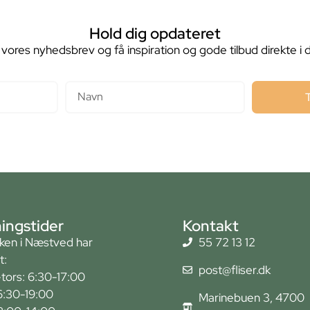
Hold dig opdateret
 vores nyhedsbrev og få inspiration og gode tilbud direkte i 
Navn
ingstider
Kontakt
kken i Næstved har
55 72 13 12
t:
post@fliser.dk
tors: 6:30-17:00
6:30-19:00
Marinebuen 3, 4700