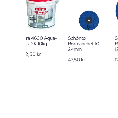
Mira 4630 Aqua-
Schönox
S
Flex 2K 10kg
Rørmanchet 10-
R
24mm
1
512,50
kr.
47,50
kr.
1