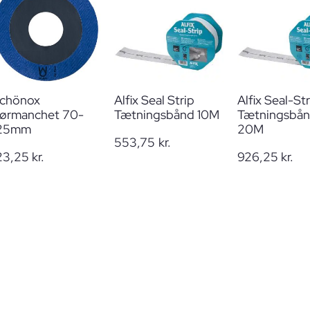
chönox
Alfix Seal Strip
Alfix Seal-Str
ørmanchet 70-
Tætningsbånd 10M
Tætningsbå
25mm
20M
553,75
kr.
23,25
kr.
926,25
kr.