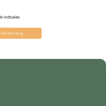
din indbakke
Tilmeld mig