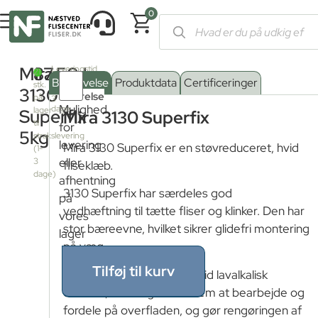
0
Forside
/
Shop
/
Tilbehør
/
Klæbere
/ Mira 3130 Superfix 5kg
Mira
87,50
kr.
Leveringstid
21
fra
Beskrivelse
Produktdata
Certificeringer
stk.
fjernlager:
3130
Størrelse
på
3
Mulighed
dage
lager
Superfix
Mira 3130 Superfix
15 kg
til
for
5kg
strakslevering
levering
Mira 3130 Superfix er en støvreduceret, hvid
(1-
5 kg
eller
3
fliseklæb.
dage)
afhentning
3130 Superfix har særdeles god
på
vedhæftning til tætte fliser og klinker. Den har
vores
stor bæreevne, hvilket sikrer glidefri montering
lager
på væg.
Tilføj til kurv
Klæberen er baseret på hvid lavalkalisk
cement, hvilket gør den nem at bearbejde og
fordele på overfladen, og gør rengøringen af