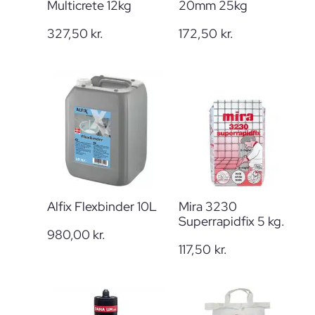
Multicrete 12kg
20mm 25kg
327,50
kr.
172,50
kr.
Alfix Flexbinder 10L
Mira 3230
Superrapidfix 5 kg.
980,00
kr.
117,50
kr.