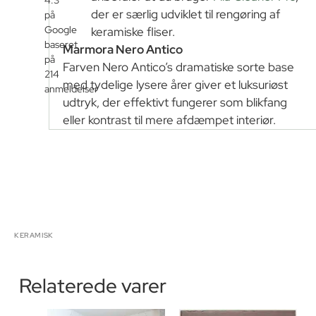
der er særlig udviklet til rengøring af
på
Google
keramiske fliser.
baseret
Marmora Nero Antico
på
Farven Nero Antico’s dramatiske sorte base
214
med tydelige lysere årer giver et luksuriøst
anmeldelser
udtryk, der effektivt fungerer som blikfang
eller kontrast til mere afdæmpet interiør.
KERAMISK
Relaterede varer