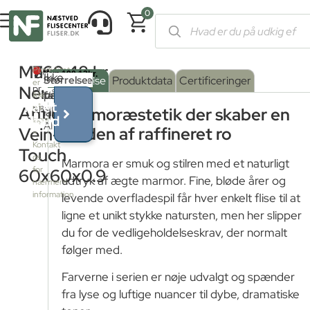
0
Forside
/
Shop
/
Fliser og klinker
/
Marmorfliser
/ Marmora Nero 
Marmora
760,48
kr.
Produktet
Ikke
Serie
Overflade
Størrelse
:
Beskrivelse
Produktdata
Certificeringer
er
Nero
pr.
på
farve
VeinTouch
:
ikke
Få et
på
Antico
M²
NERO
Marmoræstetik der skaber en
lager
tilbud
Blank
lager
ANTICO
Vein-
verden af raffineret ro
–
Kontakt
Touch
Mat
os
Marmora er smuk og stilren med et naturligt
for
60x60x0.9
udtryk af ægte marmor. Fine, bløde årer og
nærmere
VeinTouch
information
levende overfladespil får hver enkelt flise til at
ligne et unikt stykke natursten, men her slipper
du for de vedligeholdelseskrav, der normalt
følger med.
Farverne i serien er nøje udvalgt og spænder
fra lyse og luftige nuancer til dybe, dramatiske