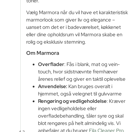
toner.
Vælg Marmora når du vil have et karakteristisk
marmorlook som giver liv og elegance –
uanset om det er i badeværelset, køkkenet
eller dine opholdsrum vil Marmora skabe en
rolig og eksklusiv stemning.
Om Marmora
Overflader
: Fås i blank, mat og vein-
touch, hvor sidstnævnte fremhæver
årenes relief og giver en taktil oplevelse
Anvendelse:
Kan bruges overalt i
hjemmet, også velegnet til gulvvarme
Rengøring og vedligeholdelse
: Kræver
ingen vedligeholdelse eller
overfladebehandling, tåler syre og skal
blot rengøres på helt almindelig vis. Vi
anbefaler at du bruger
Fila Cleaner Pro
,
4.3