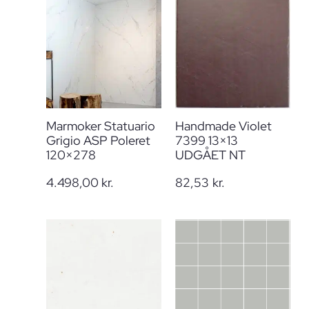
Marmoker Statuario
Handmade Violet
Grigio ASP Poleret
7399 13×13
120×278
UDGÅET NT
4.498,00
kr.
82,53
kr.