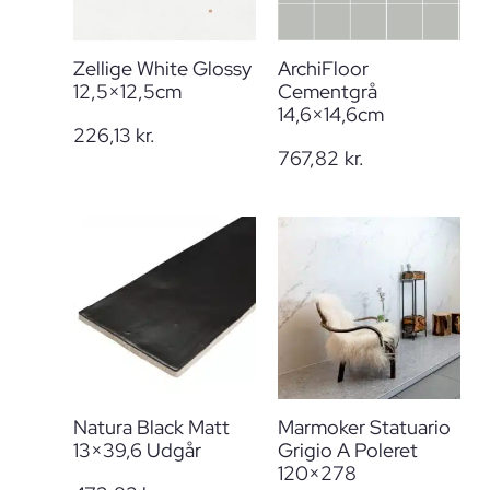
Zellige White Glossy
ArchiFloor
12,5×12,5cm
Cementgrå
14,6×14,6cm
226,13
kr.
767,82
kr.
Natura Black Matt
Marmoker Statuario
13×39,6 Udgår
Grigio A Poleret
120×278