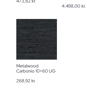
473,82
kr.
4.498,00
kr.
Metalwood
Carbonio 10×60 UG
268,92
kr.