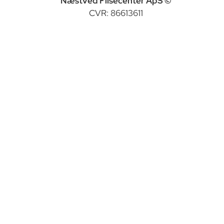
Næstved Flisecenter ApS ©
CVR: 86613611