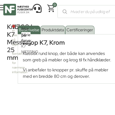
0
Forside
/
Shop
/
Badeværelse
/
Badeværelsesmøbler
/
Greb og
Knop
117,00
kr.
Produktet
Ikke
Beskrivelse
Produktdata
Certificeringer
er
K7
Serie
på
ikke
på
farve
:
Messing
Knop K7, Krom
lager
lager
K7
25
–
MESSING
Klassisk rund knop, der både kan anvendes
Kontakt
mm
os
som greb på møbler og krog til fx håndklæder.
for
nærmere
Vi anbefaler to knopper pr. skuffe på møbler
information
med en bredde 80 cm og derover.