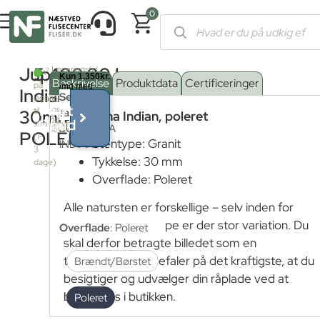
0
Forside
/
Shop
/
Skæreri plader og materialer
/
Stenplader
/
Gran
Juparana
5.400,00
kr.
Leveringstid
2
4m
fra
Beskrivelse
Produktdata
Certificeringer
på
fjernlager:
Indian
Serie
lager
Kontakt
Få et
os
til
farve
:
30mm,
Juparana Indian, poleret
for
tilbud
strakslevering
JUPARANA
leveringstid
POLERET
(1-
Stentype: Granit
INDIAN
3
Tykkelse: 30 mm
dage)
Overflade: Poleret
Alle natursten er forskellige – selv inden for
den samme stentype er der stor variation. Du
Overflade
:
Poleret
skal derfor betragte billedet som en
typeprøve. Vi anbefaler på det kraftigste, at du
Brændt/Børstet
besigtiger og udvælger din råplade ved at
besøge os i butikken.
Poleret