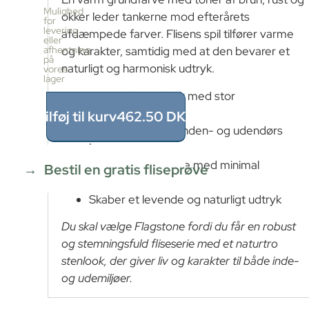
pr.
Mulighed
okker leder tankerne mod efterårets
kasse
for
levering
5
afdæmpede farver. Flisens spil tilfører varme
eller
stk
afhentning
og karakter, samtidig med at den bevarer et
≈
på
naturligt og harmonisk udtryk.
vores
1.25m²
lager
Pris
Autentisk stenlook med stor
pr.
kasse
farvevariation
Tilføj til kurv
462.50
DKK
462.5
Velegnet til både inden- og udendørs
DKK
brug
1.25
m²
÷
Slidstærk overflade med minimal
Bestil en gratis fliseprøve
1.25m²
vedligeholdelse
≈
Skaber et levende og naturligt udtryk
1
x
Du skal vælge Flagstone fordi du får en robust
462.5
=
og stemningsfuld fliseserie med et naturtro
462.50
stenlook, der giver liv og karakter til både inde-
DKK
og udemiljøer.