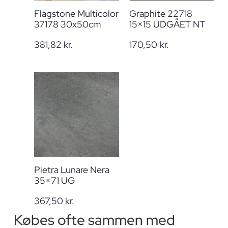
Flagstone Multicolor
Graphite 22718
37178 30x50cm
15×15 UDGÅET NT
381,82
kr.
170,50
kr.
Pietra Lunare Nera
35×71 UG
367,50
kr.
Købes ofte sammen med