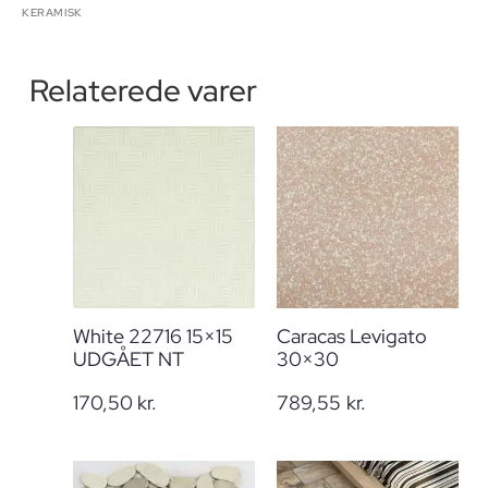
KERAMISK
Relaterede varer
White 22716 15×15
Caracas Levigato
UDGÅET NT
30×30
170,50
kr.
789,55
kr.