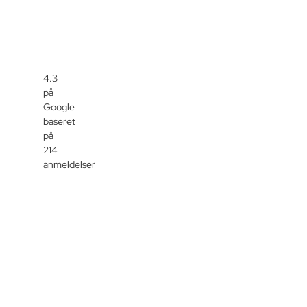
4.3
på
Google
baseret
på
214
anmeldelser